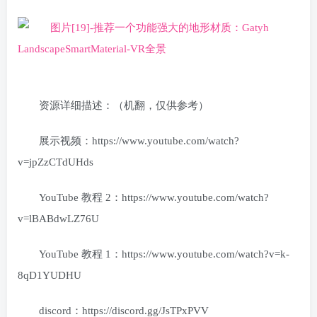
资源详细描述：（机翻，仅供参考）
展示视频：https://www.youtube.com/watch?
v=jpZzCTdUHds
YouTube 教程 2：https://www.youtube.com/watch?
v=lBABdwLZ76U
YouTube 教程 1：https://www.youtube.com/watch?v=k-
8qD1YUDHU
discord：https://discord.gg/JsTPxPVV