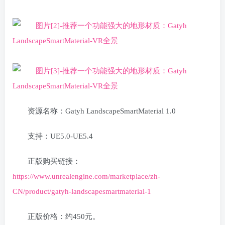
资源名称：Gatyh LandscapeSmartMaterial 1.0
支持：UE5.0-UE5.4
正版购买链接：
https://www.unrealengine.com/marketplace/zh-
CN/product/gatyh-landscapesmartmaterial-1
正版价格：约450元。