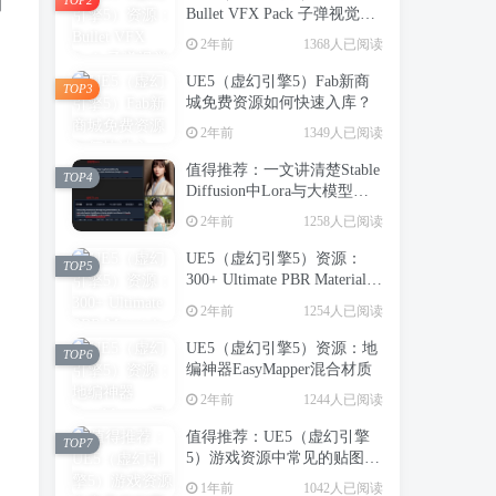
的
Bullet VFX Pack 子弹视觉特
效包
2年前
1368人已阅读
UE5（虚幻引擎5）Fab新商
TOP3
城免费资源如何快速入库？
2年前
1349人已阅读
值得推荐：一文讲清楚Stable
TOP4
Diffusion中Lora与大模型的
区别（转载）
2年前
1258人已阅读
UE5（虚幻引擎5）资源：
TOP5
300+ Ultimate PBR Materials
Pack 写实建筑室内PBR材质
2年前
1254人已阅读
库
UE5（虚幻引擎5）资源：地
TOP6
编神器EasyMapper混合材质
2年前
1244人已阅读
值得推荐：UE5（虚幻引擎
TOP7
5）游戏资源中常见的贴图类
型（转载）
1年前
1042人已阅读