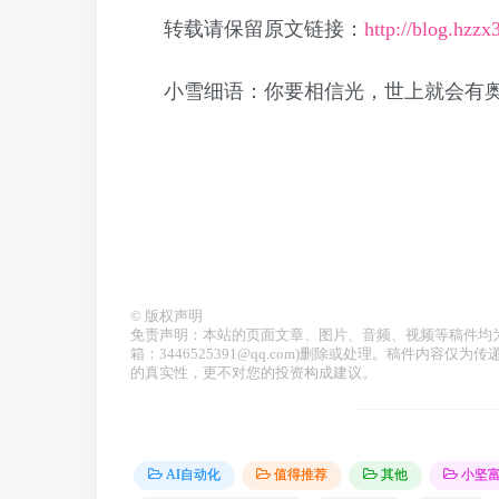
转载请保留原文链接：
http://blog.hzz
小雪细语：你要相信光，世上就会有
©
版权声明
免责声明：本站的页面文章、图片、音频、视频等稿件均
箱：3446525391@qq.com)删除或处理。稿件内
的真实性，更不对您的投资构成建议。
AI自动化
值得推荐
其他
小坚