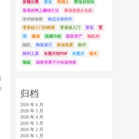
音频分离
音乐
韩国人
靶场启动快
靠谱的网上赚钱方法
靠信息抢占先机
非对称加密
静态分析软件
零基础入门到精通
零基础入门
雪花
雪
雨
隧道
隐藏功能
隐形资产
随机的
随机
陶瓷展厅
附加装置
附件
阵列工具
长图片转PDF
长图片
镶木
镶嵌
镭射等离子冲击波特效
远
心
归档
2026 年 6 月
2026 年 5 月
2026 年 4 月
2026 年 3 月
2026 年 2 月
2026 年 1 月