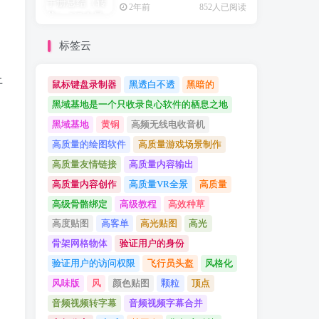
2年前
852人已阅读
标签云
上
鼠标键盘录制器
黑透白不透
黑暗的
黑域基地是一个只收录良心软件的栖息之地
黑域基地
黄铜
高频无线电收音机
高质量的绘图软件
高质量游戏场景制作
高质量友情链接
高质量内容输出
高质量内容创作
高质量VR全景
高质量
高级骨骼绑定
高级教程
高效种草
高度贴图
高客单
高光贴图
高光
，
骨架网格物体
验证用户的身份
验证用户的访问权限
飞行员头盔
风格化
风味版
风
颜色贴图
颗粒
顶点
音频视频转字幕
音频视频字幕合并