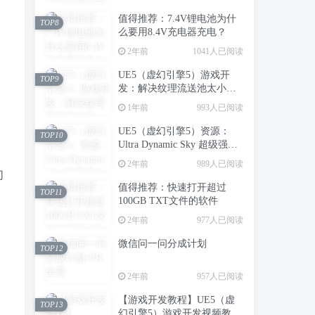
值得推荐：7.4V锂电池为什
TOP8
么要用8.4V充电器充电？
2年前
1041人已阅读
UE5（虚幻引擎5）游戏开
TOP9
发：解决纹理流送池太小，
造成场景中纹理模糊的问题
1年前
993人已阅读
UE5（虚幻引擎5）资源：
TOP10
Ultra Dynamic Sky 超级强大
的动态天空天气系统
2年前
989人已阅读
们
值得推荐：快速打开超过
TOP11
100GB TXT文件的软件
2年前
977人已阅读
微信问一问分成计划
TOP12
2年前
957人已阅读
【游戏开发教程】UE5（虚
TOP13
幻引擎5）游戏开发视频教