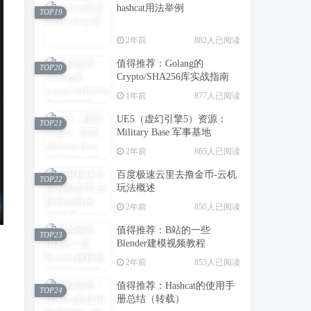
hashcat用法举例
TOP19
2年前
882人已阅读
值得推荐：Golang的
TOP20
Crypto/SHA256库实战指南
1年前
877人已阅读
UE5（虚幻引擎5）资源：
TOP21
Military Base 军事基地
2年前
865人已阅读
百度极速云里去撸金币-云机
TOP22
玩法概述
2年前
856人已阅读
值得推荐：B站的一些
TOP23
Blender建模视频教程
2年前
853人已阅读
值得推荐：Hashcat的使用手
TOP24
册总结（转载）