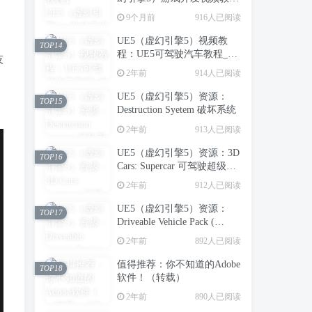
程：虚幻引擎5中创建第一人
9个月前
916人已阅读
称射击游戏_中英字幕
UE5（虚幻引擎5）视频教
TOP14
程：UE5可驾驶汽车教程_中
技
文字幕
2年前
914人已阅读
UE5（虚幻引擎5）资源：
TOP15
Destruction Syetem 破坏系统
2年前
913人已阅读
UE5（虚幻引擎5）资源：3D
TOP16
Cars: Supercar 可驾驶超级跑
车
2年前
912人已阅读
UE5（虚幻引擎5）资源：
TOP17
Driveable Vehicle Pack (
REDUX ) 2.0 可驾驶汽车包
2年前
892人已阅读
（支持到UE5.5）【推荐】
值得推荐：你不知道的Adobe
TOP18
软件！（转载）
2年前
890人已阅读