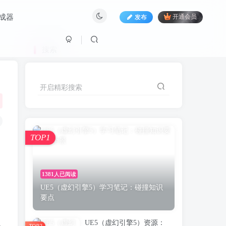
生成器
发布
开通会员
搜索
开启精彩搜索
TOP1
1381人已阅读
UE5（虚幻引擎5）学习笔记：碰撞知识
要点
UE5（虚幻引擎5）资源：
TOP2