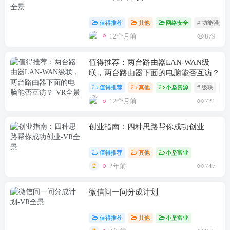
值得推荐
其他
网络安全
# 功能强大
12个月前
879
值得推荐：两台路由器LAN-WAN级
联，两台路由器下面的电脑能否互访？
值得推荐
其他
小坚资源
# 级联
#
12个月前
721
创业指南：四种思路帮你成功创业
值得推荐
其他
小坚富业
2年前
747
微信问一问分成计划
值得推荐
其他
小坚富业