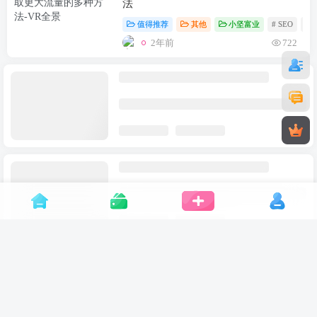
法
值得推荐
其他
小坚富业
# SEO
#
2年前
722