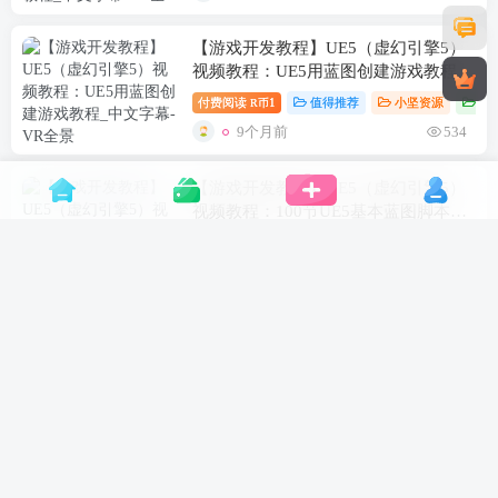
【游戏开发教程】UE5（虚幻引擎5）
视频教程：UE5用蓝图创建游戏教程_
中文字幕
付费阅读
1
值得推荐
小坚资源
虚
R币
9个月前
534
【游戏开发教程】UE5（虚幻引擎5）
视频教程：100节UE5基本蓝图脚本开
发游戏教程_中文字幕
付费阅读
1
值得推荐
小坚资源
虚
R币
9个月前
431
【游戏开发教程】UE5（虚幻引擎5）
视频教程：UE5蓝图开发第一人称射击
游戏（FPS）_中文字幕
付费阅读
1
值得推荐
小坚资源
虚
R币
9个月前
498
【游戏开发教程】UE5（虚幻引擎5）
视频教程：UE5蓝图开发多人射击游戏