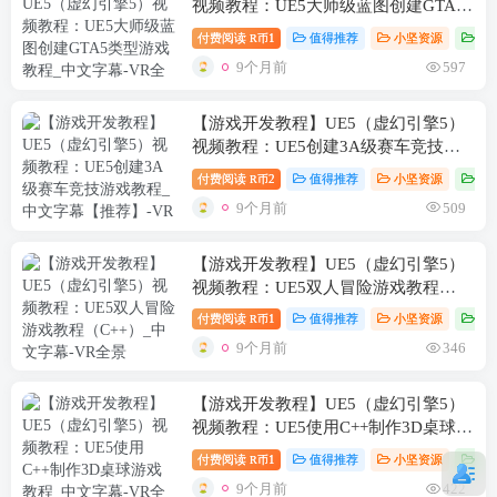
视频教程：UE5大师级蓝图创建GTA5
类型游戏教程_中文字幕
付费阅读
1
值得推荐
小坚资源
虚
R币
9个月前
597
【游戏开发教程】UE5（虚幻引擎5）
视频教程：UE5创建3A级赛车竞技游
戏教程_中文字幕【推荐】
付费阅读
2
值得推荐
小坚资源
虚
R币
9个月前
509
【游戏开发教程】UE5（虚幻引擎5）
视频教程：UE5双人冒险游戏教程
（C++）_中文字幕
付费阅读
1
值得推荐
小坚资源
虚
R币
9个月前
346
【游戏开发教程】UE5（虚幻引擎5）
视频教程：UE5使用C++制作3D桌球游
戏教程_中文字幕
付费阅读
1
值得推荐
小坚资源
虚
R币
9个月前
422