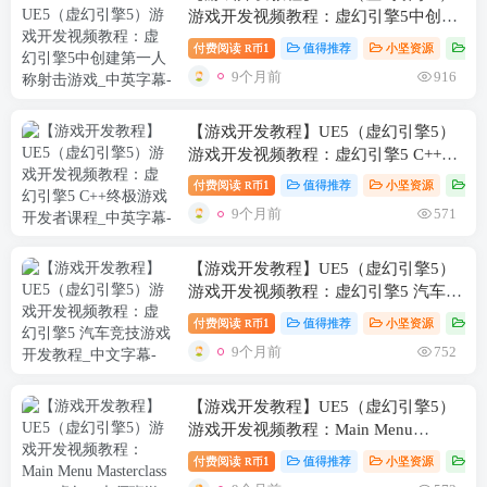
游戏开发视频教程：虚幻引擎5中创建
第一人称射击游戏_中英字幕
付费阅读
1
值得推荐
小坚资源
虚
R币
9个月前
916
【游戏开发教程】UE5（虚幻引擎5）
游戏开发视频教程：虚幻引擎5 C++终
极游戏开发者课程_中英字幕
付费阅读
1
值得推荐
小坚资源
虚
R币
9个月前
571
【游戏开发教程】UE5（虚幻引擎5）
游戏开发视频教程：虚幻引擎5 汽车竞
技游戏开发教程_中文字幕
付费阅读
1
值得推荐
小坚资源
虚
R币
9个月前
752
【游戏开发教程】UE5（虚幻引擎5）
游戏开发视频教程：Main Menu
Masterclass UE5(虚幻5)大师班游戏界
付费阅读
1
值得推荐
小坚资源
虚
R币
面UI菜单制作教程_中文字幕