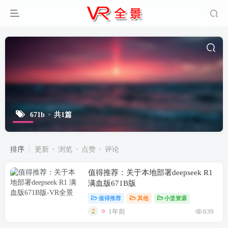
671b
共1篇
排序
更新
浏览
点赞
评论
值得推荐：关于本地部署deepseek R1
满血版671B版
值得推荐
其他
小坚资源
1年前
639