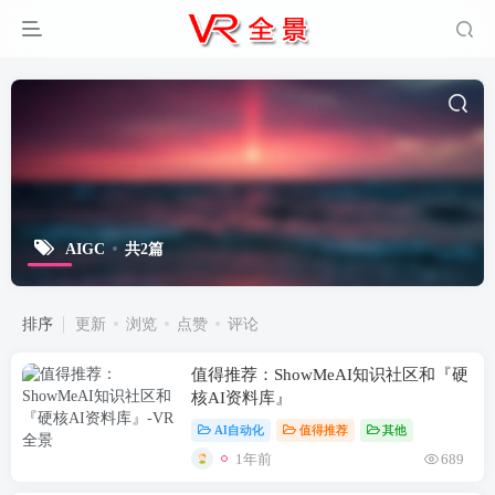
AIGC
共2篇
排序
更新
浏览
点赞
评论
值得推荐：ShowMeAI知识社区和『硬
核AI资料库』
AI自动化
值得推荐
其他
1年前
689