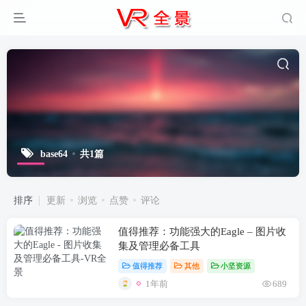
base64
共1篇
排序
更新
浏览
点赞
评论
值得推荐：功能强大的Eagle – 图片收
集及管理必备工具
值得推荐
其他
小坚资源
1年前
689