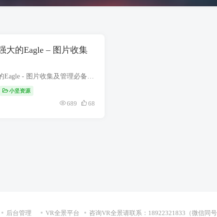
的Eagle – 图片收集
值得推荐：功能强大的Eagle - 图片收集及管理必备工具 Eagle图片管理软件是一款非常专业的电脑端图片管理应用。它功能非常多，能够帮助你轻松管理电脑上各种图片、照片、荧幕截图、介面...
小坚资源
689
68
后台管理
VR全景平台
咨询VR全景请联系：18922321833（微信同