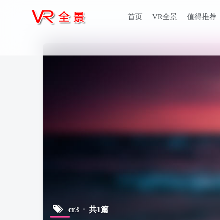
首页
VR全景
值得推荐
cr3
共1篇