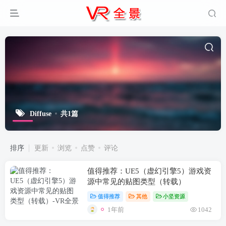
Diffuse
共1篇
排序
更新
浏览
点赞
评论
值得推荐：UE5（虚幻引擎5）游戏资
源中常见的贴图类型（转载）
值得推荐
其他
小坚资源
1年前
1042