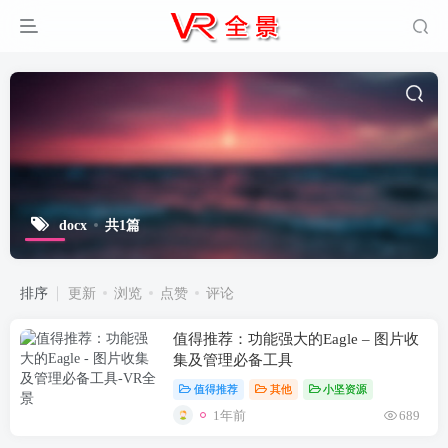
docx
共1篇
排序
更新
浏览
点赞
评论
值得推荐：功能强大的Eagle – 图片收
集及管理必备工具
值得推荐
其他
小坚资源
1年前
689