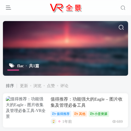
flac
共1篇
排序
更新
浏览
点赞
评论
值得推荐：功能强大的Eagle – 图片收
集及管理必备工具
值得推荐
其他
小坚资源
1年前
689