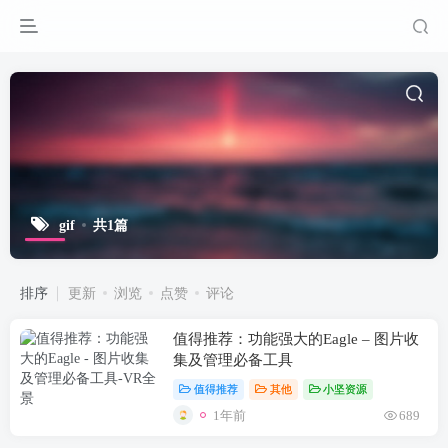
gif
共1篇
排序
更新
浏览
点赞
评论
值得推荐：功能强大的Eagle – 图片收
集及管理必备工具
值得推荐
其他
小坚资源
1年前
689