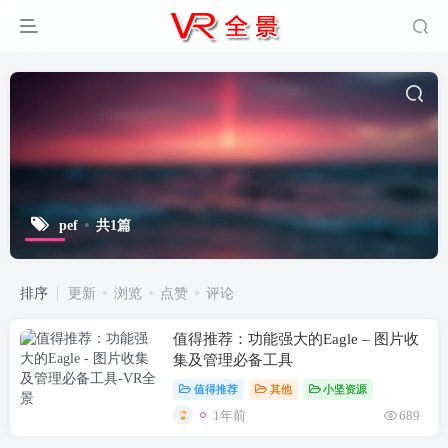
pef
共1篇
排序
更新
浏览
点赞
评论
值得推荐：功能强大的Eagle – 图片收
集及管理必备工具
值得推荐
其他
小坚资源
1年前
689