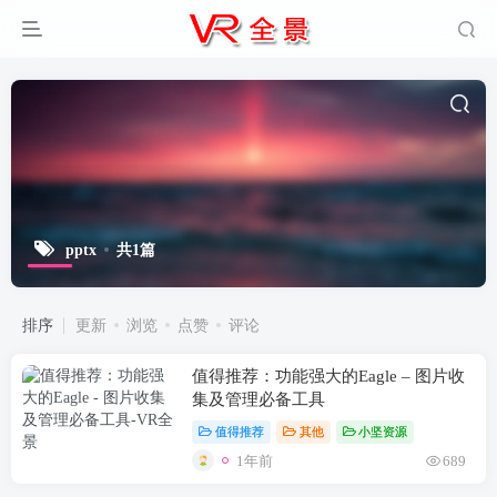
pptx
共1篇
排序
更新
浏览
点赞
评论
值得推荐：功能强大的Eagle – 图片收
集及管理必备工具
值得推荐
其他
小坚资源
1年前
689