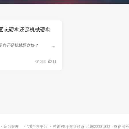
固态硬盘还是机械硬盘
虚拟内存要放到固态硬盘还是机械硬盘好？ 推荐选择固态硬盘作为虚拟内存盘，这是因为固态硬盘读写速度较快，而机械硬盘相对来说性能较低，做虚拟内存的效果也不好。 ...
633
11
后台管理
VR全景平台
咨询VR全景请联系：18922321833（微信同