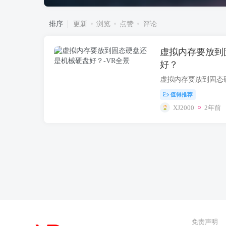
排序
更新
浏览
点赞
评论
虚拟内存要放到
好？
值得推荐
XJ2000
2年前
免责声明