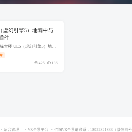
5（虚幻引擎5）地编中与
插件
感谢B站UP主：UE五栋大楼 UE5（虚幻引擎5）地编中与水有关的材质和插件 地编中与水有关的材质和插件主要有： 系统内置： Water Water Extras NiagaraFluids 商城免费： Water Physics Wa...
擎
425
136
后台管理
VR全景平台
咨询VR全景请联系：18922321833（微信同