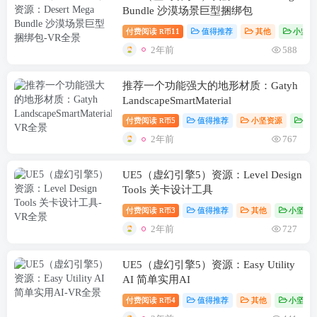
Bundle 沙漠场景巨型捆绑包
付费阅读
11
值得推荐
其他
小坚资
R币
2年前
588
推荐一个功能强大的地形材质：Gatyh
LandscapeSmartMaterial
付费阅读
5
值得推荐
小坚资源
虚
R币
2年前
767
UE5（虚幻引擎5）资源：Level Design
Tools 关卡设计工具
付费阅读
3
值得推荐
其他
小坚资
R币
2年前
727
UE5（虚幻引擎5）资源：Easy Utility
AI 简单实用AI
付费阅读
4
值得推荐
其他
小坚资
R币