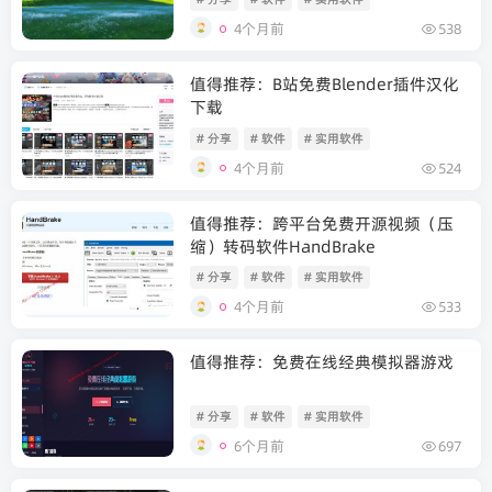
4个月前
538
值得推荐：B站免费Blender插件汉化
下载
# 分享
# 软件
# 实用软件
4个月前
524
值得推荐：跨平台免费开源视频（压
缩）转码软件HandBrake
# 分享
# 软件
# 实用软件
4个月前
533
值得推荐：免费在线经典模拟器游戏
# 分享
# 软件
# 实用软件
6个月前
697