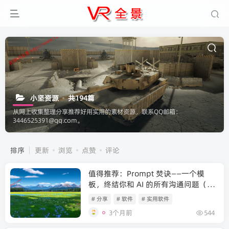
小坚资源
共194篇
从网上收集整理分享推荐好用实用的素材资源，联系QQ邮箱：
3446525391@qq.com。
排序
更新
浏览
点赞
评论
值得推荐：Prompt 焚诀——一个模
板，终结你和 AI 的所有沟通问题（转
载）
# 分享
# 软件
# 实用软件
3个月前
544