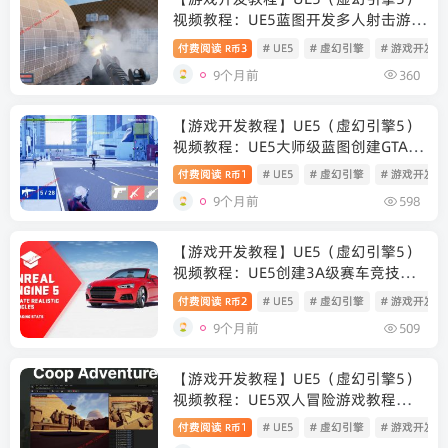
视频教程：UE5蓝图开发多人射击游戏
2023新课程（1080P）_中文字幕【推
付费阅读
3
# UE5
# 虚幻引擎
# 游戏开发
R币
荐】
9个月前
360
【游戏开发教程】UE5（虚幻引擎5）
视频教程：UE5大师级蓝图创建GTA5
类型游戏教程_中文字幕
付费阅读
1
# UE5
# 虚幻引擎
# 游戏开发
R币
9个月前
598
【游戏开发教程】UE5（虚幻引擎5）
视频教程：UE5创建3A级赛车竞技游
戏教程_中文字幕【推荐】
付费阅读
2
# UE5
# 虚幻引擎
# 游戏开发
R币
9个月前
509
【游戏开发教程】UE5（虚幻引擎5）
视频教程：UE5双人冒险游戏教程
（C++）_中文字幕
付费阅读
1
# UE5
# 虚幻引擎
# 游戏开发
R币