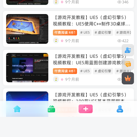
9个月前
346
【游戏开发教程】UE5（虚幻引擎5）
视频教程：UE5使用C++制作3D桌球游
戏教程_中文字幕
付费阅读
1
# UE5
# 虚幻引擎
# 游戏开发
R币
9个月前
422
【游戏开发教程】UE5（虚幻引擎5）
视频教程：UE5用蓝图创建游戏教程_
中文字幕
付费阅读
1
# UE5
# 虚幻引擎
# 游戏开发
R币
9个月前
534
【游戏开发教程】UE5（虚幻引擎5）
视频教程：100节UE5基本蓝图脚本开
发游戏教程_中文字幕
付费阅读
1
# UE5
# 虚幻引擎
# 游戏开发
R币
9个月前
431
【游戏开发教程】UE5（虚幻引擎5）