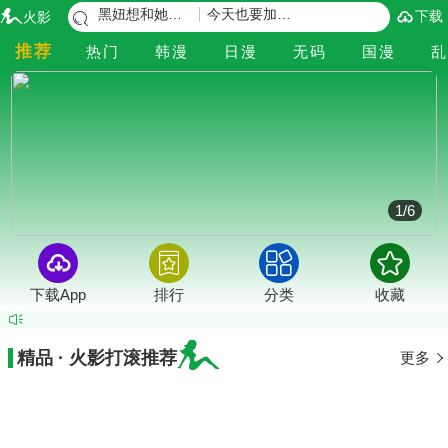
黑妞想和她爱的鸡巴做爱
今天也要加油（无码版）/错位的星辰
下载
火影
推荐
热门
韩漫
日漫
无码
国漫
乱
1
/
6
下载App
排行
分类
收藏
精品 · 火影打滚推荐
更多