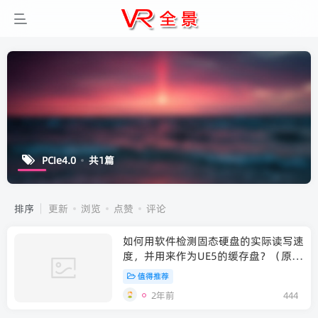
PCIe4.0
共1篇
排序
更新
浏览
点赞
评论
如何用软件检测固态硬盘的实际读写速
度，并用来作为UE5的缓存盘？（原
创）
值得推荐
2年前
444