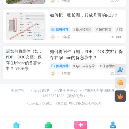
2年前
221
如何把一张长图，转成几页的PDF？
值得推荐
# 图片转PDF
# 保存网页
# 网页
2年前
300
如何将附件（如：PDF、DOC文档）保
存在Iphone的备忘录中？
值得推荐
# Iphone备忘录
# 保存附件
2年前
182
免责声明
后台管理
VR全景平台
咨询VR全景请联系：
18922321833（微信同号）
Copyright © 2026 ·
VR全景
粤ICP备2025454652号