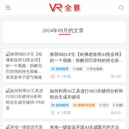
2024年09月的文章
推荐B站UP主【哈佛老徐用AI投全球】
的一个视频：拆解完巴菲特的持仓策
略，发现老爷子想亏都难啊！
值得推荐
# 拆解
# 持仓策略
2年前
188
如何利用AI工具进行SEO关键词分析和
组合生成关键词
值得推荐
深圳VR全景
# SEO
# 关键词优
2年前
629
本地一键架设开源AI生成图片的方法