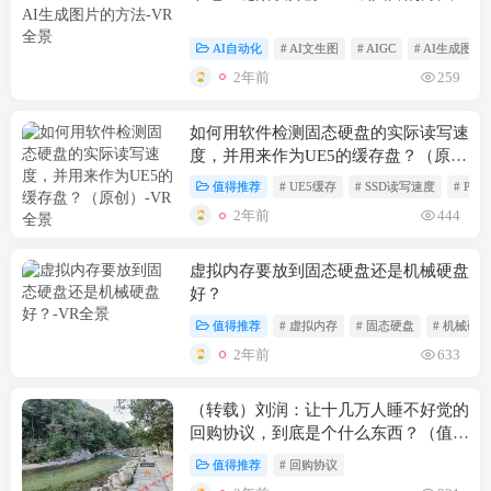
AI自动化
# AI文生图
# AIGC
# AI生成图片
2年前
259
如何用软件检测固态硬盘的实际读写速
度，并用来作为UE5的缓存盘？（原
创）
值得推荐
# UE5缓存
# SSD读写速度
# PCIe
2年前
444
虚拟内存要放到固态硬盘还是机械硬盘
好？
值得推荐
# 虚拟内存
# 固态硬盘
# 机械硬盘
2年前
633
（转载）刘润：让十几万人睡不好觉的
回购协议，到底是个什么东西？（值得
推荐）
值得推荐
# 回购协议