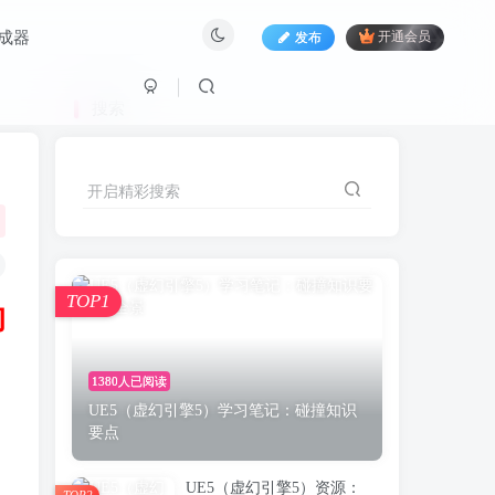
生成器
发布
开通会员
搜索
开启精彩搜索
TOP1
的
1380人已阅读
UE5（虚幻引擎5）学习笔记：碰撞知识
要点
UE5（虚幻引擎5）资源：
TOP2