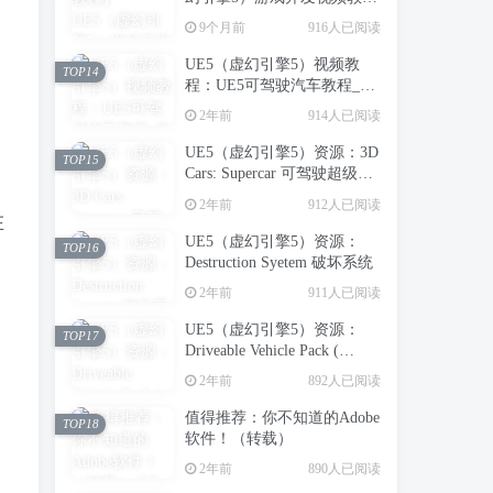
程：虚幻引擎5中创建第一人
9个月前
916人已阅读
称射击游戏_中英字幕
UE5（虚幻引擎5）视频教
TOP14
程：UE5可驾驶汽车教程_中
文字幕
2年前
914人已阅读
UE5（虚幻引擎5）资源：3D
TOP15
Cars: Supercar 可驾驶超级跑
车
2年前
912人已阅读
在
UE5（虚幻引擎5）资源：
TOP16
Destruction Syetem 破坏系统
2年前
911人已阅读
UE5（虚幻引擎5）资源：
TOP17
Driveable Vehicle Pack (
REDUX ) 2.0 可驾驶汽车包
2年前
892人已阅读
（支持到UE5.5）【推荐】
值得推荐：你不知道的Adobe
TOP18
软件！（转载）
2年前
890人已阅读