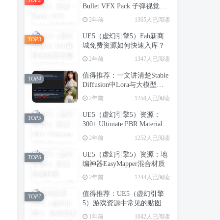
Bullet VFX Pack 子弹视觉特
效包
2年前
1365人已阅读
UE5（虚幻引擎5）Fab新商
TOP3
城免费资源如何快速入库？
2年前
1347人已阅读
值得推荐：一文讲清楚Stable
TOP4
Diffusion中Lora与大模型的
区别（转载）
2年前
1258人已阅读
UE5（虚幻引擎5）资源：
TOP5
300+ Ultimate PBR Materials
Pack 写实建筑室内PBR材质
2年前
1252人已阅读
库
UE5（虚幻引擎5）资源：地
TOP6
编神器EasyMapper混合材质
2年前
1244人已阅读
值得推荐：UE5（虚幻引擎
TOP7
5）游戏资源中常见的贴图类
型（转载）
1年前
1042人已阅读