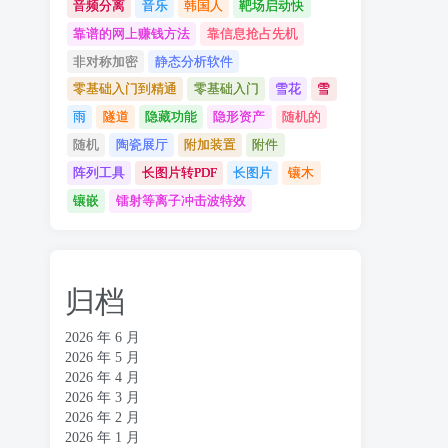
音频分离
音乐
韩国人
靶场启动快
靠谱的网上赚钱方法
靠信息抢占先机
非对称加密
静态分析软件
零基础入门到精通
零基础入门
雪花
雪
雨
隧道
隐藏功能
隐形资产
随机的
随机
陶瓷展厅
附加装置
附件
阵列工具
长图片转PDF
长图片
镶木
镶嵌
镭射等离子冲击波特效
归档
2026 年 6 月
2026 年 5 月
2026 年 4 月
2026 年 3 月
2026 年 2 月
2026 年 1 月