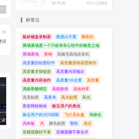
2年前
852人已阅读
UE5（虚幻引擎5）Fab新商城免费资源如何快速入库？
UE5（虚幻引擎5）资源：300+ Ultimate PBR Materials Pack 写实建筑室内PBR材质库
UE5（虚幻引擎5）资源：地编神器EasyMapper混合材质
标签云
篇
鼠标键盘录制器
黑透白不透
黑暗的
键词
黑域基地是一个只收录良心软件的栖息之地
黑域基地
黄铜
高频无线电收音机
高质量的绘图软件
高质量游戏场景制作
高质量友情链接
高质量内容输出
高质量内容创作
高质量VR全景
高质量
高级骨骼绑定
高级教程
高效种草
高度贴图
高客单
高光贴图
高光
骨架网格物体
验证用户的身份
验证用户的访问权限
飞行员头盔
风格化
值得推荐：一文讲清楚Stable Diffusion中Lora与大模型的区别（转载）
UE5（虚幻引擎5）资源：300+ Ultimate PBR Materials Pack 写实建筑室内PBR材质库
风味版
风
颜色贴图
颗粒
顶点
音频视频转字幕
音频视频字幕合并