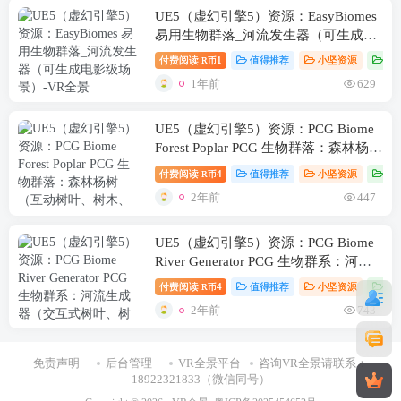
UE5（虚幻引擎5）资源：EasyBiomes
易用生物群落_河流发生器（可生成电
影级场景）
付费阅读
1
值得推荐
小坚资源
虚
R币
1年前
629
UE5（虚幻引擎5）资源：PCG Biome
Forest Poplar PCG 生物群落：森林杨树
（互动树叶、树木、风力系统、自然）
付费阅读
4
值得推荐
小坚资源
虚
R币
【推荐】
2年前
447
UE5（虚幻引擎5）资源：PCG Biome
River Generator PCG 生物群系：河流
生成器（交互式树叶、树木、水、风力
付费阅读
4
值得推荐
小坚资源
虚
R币
系统）
2年前
743
免责声明
后台管理
VR全景平台
咨询VR全景请联系：
18922321833（微信同号）