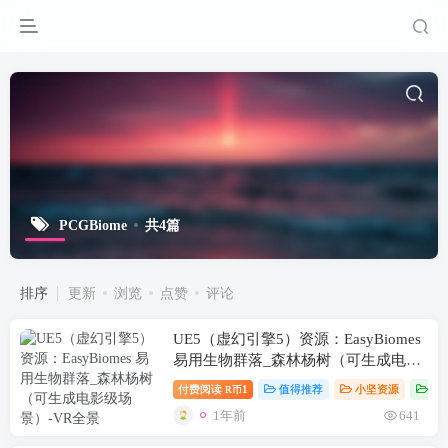
PCGBiome
共4篇
排序
更新
浏览
点赞
评论
UE5（虚幻引擎5）资源：EasyBiomes
易用生物群落_森林杨树（可生成电影
级场景）
付费阅读
1
值得推荐
小坚资源
虚
R币
1年前
641