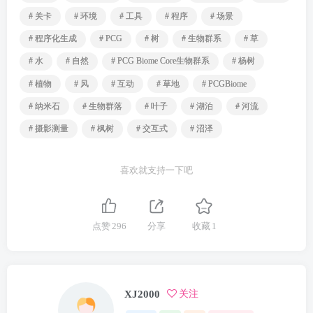
# 关卡
# 环境
# 工具
# 程序
# 场景
# 程序化生成
# PCG
# 树
# 生物群系
# 草
# 水
# 自然
# PCG Biome Core生物群系
# 杨树
# 植物
# 风
# 互动
# 草地
# PCGBiome
# 纳米石
# 生物群落
# 叶子
# 湖泊
# 河流
# 摄影测量
# 枫树
# 交互式
# 沼泽
喜欢就支持一下吧
点赞
296
分享
收藏
1
XJ2000
关注