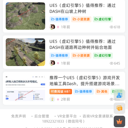
UE5（虚幻引擎5）值得推荐：通过
DASH在山坡上种树
值得推荐
小坚资源
虚幻引擎
1年前
618
UE5（虚幻引擎5）值得推荐：通过
DASH在道路两边种树并贴合地面
值得推荐
小坚资源
虚幻引擎
1年前
645
推荐一个UE5（虚幻引擎5）游戏开发
地编工具Dash，提升搭建游戏场景的
效率。
付费阅读
1
值得推荐
其他
小坚资
R币
2年前
486
免责声明
后台管理
VR全景平台
咨询VR全景请联系：
18922321833（微信同号）