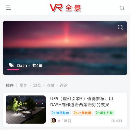
Dash
共4篇
排序
更新
浏览
点赞
评论
UE5（虚幻引擎5）值得推荐：用
DASH制作道路两旁路灯的效果
值得推荐
小坚资源
虚幻引擎
1年前
699