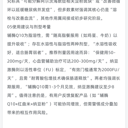
究称其“可能分解阿尔茨海默症相关淀粉斑块”或“改善微循
环以延缓糖尿病并发症”，但多数素材强调其核心仍是“溶
栓与改善血流”，其他作用属间接或初步研究阶段。
05
使用建议与剂型考量
辅酶Q10为脂溶性，需“随高脂餐服用（如鸡蛋、牛奶）以
提升吸收”；存在水溶性与脂溶性两种剂型，“水溶性吸收
好，适合肠胃弱者”。推荐剂量因用途而异：“保健用50–
200mg/天，心血管辅助治疗可达200–300mg/天”。纳豆
激酶则以活性单位（FU）标定，“有效门槛通常为2000FU/
天”，且需“耐胃酸包埋技术确保肠道释放”。两者均强调长
期服用，“辅酶Q10需1–3个月见效，纳豆激酶建议至少8
周”。值得注意的是，有用户反馈复配产品（如“辅酶
Q10+红曲米+纳豆粉”）可能协同增效，但需警惕成分叠加
带来的相互作用风险。