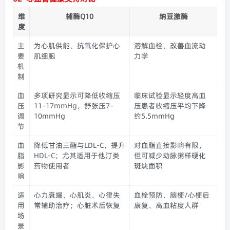
维
辅酶Q10
纳豆激酶
度
主
为心肌供能、抗氧化保护心
溶解血栓、改善血流动
要
肌细胞
力学
机
制
血
多项研究显示可降低收缩压
临床试验显示轻度高血
压
11–17mmHg，舒张压7–
压患者收缩压平均下降
调
10mmHg
约5.5mmHg
节
血
降低甘油三酯与LDL-C，提升
对血脂直接影响有限，
脂
HDL-C；尤其适用于他汀类
但可减少动脉粥样硬化
影
药物使用者
斑块面积
响
适
心力衰竭、心肌炎、心律失
血栓预防、脑梗/心梗后
用
常辅助治疗；心脏术后恢复
康复、高血粘度人群
场
景