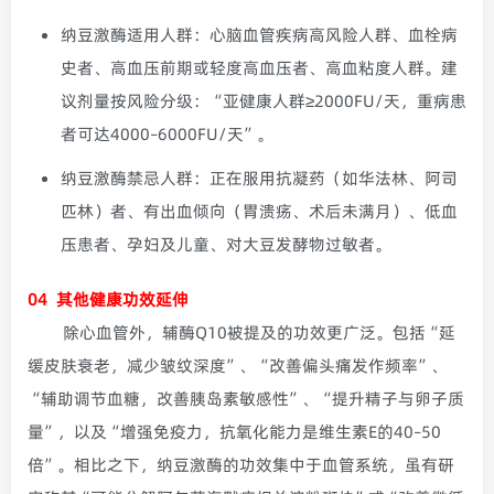
纳豆激酶适用人群：
心脑血管疾病高风险人群、血栓病
史者、高血压前期或轻度高血压者、高血粘度人群。建
议剂量按风险分级：“亚健康人群≥2000FU/天，重病患
者可达4000–6000FU/天”。
纳豆激酶禁忌人群：
正在服用抗凝药（如华法林、阿司
匹林）者、有出血倾向（胃溃疡、术后未满月）、低血
压患者、孕妇及儿童、对大豆发酵物过敏者。
04
其他健康功效延伸
除心血管外，辅酶Q10被提及的功效更广泛。包括“延
缓皮肤衰老，减少皱纹深度”、“改善偏头痛发作频率”、
“辅助调节血糖，改善胰岛素敏感性”、“提升精子与卵子质
量”，以及“增强免疫力，抗氧化能力是维生素E的40–50
倍”。相比之下，纳豆激酶的功效集中于血管系统，虽有研