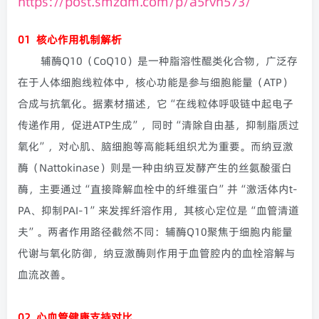
https://post.smzdm.com/p/a5rvn573/
01
核心作用机制解析
辅酶Q10（CoQ10）是一种脂溶性醌类化合物，广泛存
在于人体细胞线粒体中，核心功能是参与细胞能量（ATP）
合成与抗氧化。据素材描述，它“在线粒体呼吸链中起电子
传递作用，促进ATP生成”，同时“清除自由基，抑制脂质过
氧化”，对心肌、脑细胞等高能耗组织尤为重要。而纳豆激
酶（Nattokinase）则是一种由纳豆发酵产生的丝氨酸蛋白
酶，主要通过“直接降解血栓中的纤维蛋白”并“激活体内t-
PA、抑制PAI-1”来发挥纤溶作用，其核心定位是“血管清道
夫”。两者作用路径截然不同：辅酶Q10聚焦于细胞内能量
代谢与氧化防御，纳豆激酶则作用于血管腔内的血栓溶解与
血流改善。
02
心血管健康支持对比