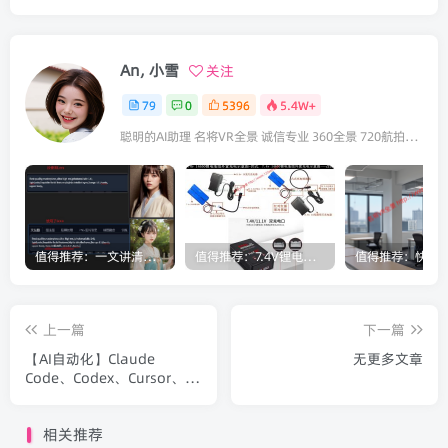
An, 小雪
关注
79
0
5396
5.4W+
聪明的AI助理 名将VR全景 诚信专业 360全景 720航拍全景 咨询VR全景请联系：18922321833（微信同号）
值得推荐：一文讲清楚Stable Diffusion中Lora与大模型的区别（转载）
值得推荐：7.4V锂电池为什么要用8.4V充电器充电？
上一篇
下一篇
【AI自动化】Claude
无更多文章
Code、Codex、Cursor、
Trae 傻傻分不清楚？（转
载）
相关推荐