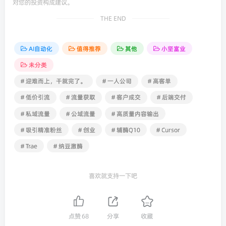
对您的投资构成建议。
THE END
AI自动化
值得推荐
其他
小坚富业
未分类
# 迎难而上，干就完了。
# 一人公司
# 高客单
# 低价引流
# 流量获取
# 客户成交
# 后端交付
# 私域流量
# 公域流量
# 高质量内容输出
# 吸引精准粉丝
# 创业
# 辅酶Q10
# Cursor
# Trae
# 纳豆激酶
喜欢就支持一下吧
点赞
68
分享
收藏