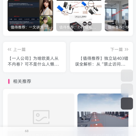
值得推荐：一文讲清楚Stable Diffusion中Lora与大模型的区别（转载）
值得推荐：7.4V锂电池为什么要用8.4V充电器充电？
上一篇
下一篇
【一人公司】为啥欧美人从
【值得推荐】独立站403错
不内卷？可不是什么人懒
误全解析：从“禁止访问”到
（转载）
畅通无阻的终极指南（转
载）
相关推荐
68
UE5（虚幻引擎5）学习笔记：碰撞知识要点
UE