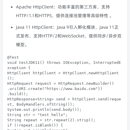
Apache HttpClient：功能丰富的第三方库，支持
HTTP/1.1和HTTPS，提供连接池管理等高级特性 。
Java 11 HttpClient：Java 9引入孵化模块，Java 11正
式发布，支持HTTP/2和WebSocket，提供同步/异步双
模型。
@Test

void testJDK11() throws IOException, InterruptedE
xception {

HttpClient httpClient = HttpClient.newHttpClient
();

HttpRequest request = HttpRequest.newBuilder()

.uri(URI.create("https://www.baidu.com"))

.build();

HttpResponse<String> send = httpClient.send(reque
st, BodyHandlers.ofString());

System.out.println(send.body());

String str = "test hello";

String repeat = str.repeat(2).strip();

if (!repeat.isBlank()) {
