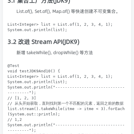
3.1 集合工厂方法(JDK9)
List.of(), Set.of(), Map.of() 等快速创建不可变集合。
List<Integer> list = List.of(1, 2, 3, 4, 1);

System.out.println(list);
3.2 改进 Stream API(JDK9)
新增 takeWhile(), dropWhile() 等方法
@Test

void testJDK9And10() {

List<Integer> list = List.of(1, 2, 3, 4, 1);

System.out.println(list);

System.out.println("-----------------------------
---------");

// [1, 2, 3]

// 从头开始获取，直到找到第一个不匹配的元素，返回之前的数据

list.stream().takeWhile(itme -> itme < 3).forEach
(System.out::println);

// 1,2

System.out.println("-----------------------------
---------");
