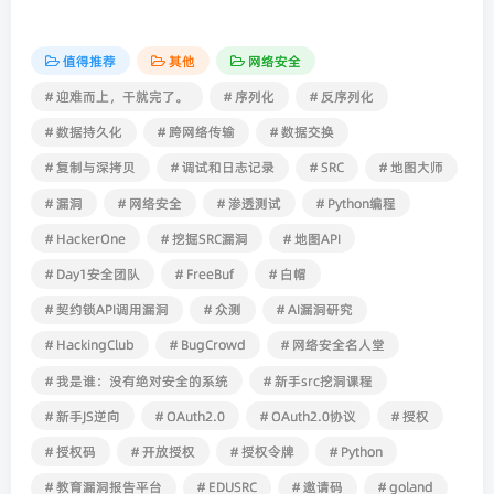
值得推荐
其他
网络安全
# 迎难而上，干就完了。
# 序列化
# 反序列化
# 数据持久化
# 跨网络传输
# 数据交换
# 复制与深拷贝
# 调试和日志记录
# SRC
# 地图大师
# 漏洞
# 网络安全
# 渗透测试
# Python编程
# HackerOne
# 挖掘SRC漏洞
# 地图API
# Day1安全团队
# FreeBuf
# 白帽
# 契约锁API调用漏洞
# 众测
# AI漏洞研究
# HackingClub
# BugCrowd
# 网络安全名人堂
# 我是谁：没有绝对安全的系统
# 新手src挖洞课程
# 新手JS逆向
# OAuth2.0
# OAuth2.0协议
# 授权
# 授权码
# 开放授权
# 授权令牌
# Python
# 教育漏洞报告平台
# EDUSRC
# 邀请码
# goland