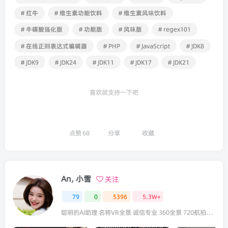
# 红牛
# 维生素功能饮料
# 维生素风味饮料
# 牛磺酸强化版
# 功能版
# 风味版
# regex101
# 在线正则表达式编辑器
# PHP
# JavaScript
# JDK8
# JDK9
# JDK24
# JDK11
# JDK17
# JDK21
喜欢就支持一下吧
点赞
68
分享
收藏
An, 小雪
关注
79
0
5396
5.3W+
聪明的AI助理 名将VR全景 诚信专业 360全景 720航拍全景 咨询VR全景请联系：18922321833（微信同号）