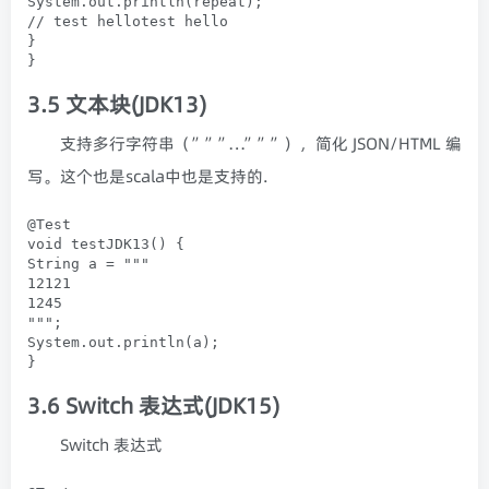
System.out.println(repeat);

// test hellotest hello

}

}
3.5
文本块
(JDK13)
支持多行字符串（”””…”””），简化 JSON/HTML 编
写。这个也是scala中也是支持的.
@Test

void testJDK13() {

String a = """

12121

1245

""";

System.out.println(a);

}
3.6
Switch 表达式
(JDK15)
Switch 表达式