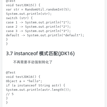
@Test

void testJDK15() {

var str = RandomUtil.randomInt(5);

System.out.println(str);

switch (str) {

case 1 -> System.out.println("1");

case 2 -> System.out.println("2");

case 3 -> System.out.println("3");

default -> System.out.println("default");

}

}
3.7 instanceof 模式匹配(JDK16)
不再需要手动强制转化了
@Test

void testJDK16() {

Object a = "hello";

if (a instanceof String astr) {

System.out.println(astr.length());

// 5

}

}