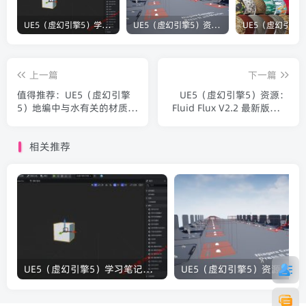
UE5（虚幻引擎5）学习笔记：碰撞知识要点
UE5（虚幻引擎5）资源：Bullet VFX Pack 子弹视觉特效包
上一篇
下一篇
值得推荐：UE5（虚幻引擎
UE5（虚幻引擎5）资源：
5）地编中与水有关的材质和
Fluid Flux V2.2 最新版水流
插件
体真实海洋湖泊模拟蓝图
相关推荐
UE5（虚幻引擎5）学习笔记：碰撞知识要点
UE