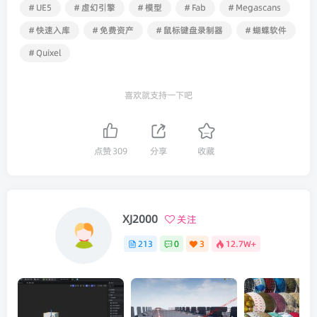
# UE5
# 虚幻引擎
# 模型
# Fab
# Megascans
# 快速入库
# 免费资产
# 鼠标键盘录制器
# 蝴蝶软件
# Quixel
喜欢就支持一下吧
点赞
309
分享
收藏
XJ2000
关注
213
0
3
12.7W+