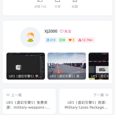
点赞
150
分享
收藏
XJ2000
关注
213
0
3
12.7W+
UE5（虚幻引擎5）学习笔记：碰撞知识要点
UE5（虚幻引擎5）资源：Bullet VFX Pack 子弹视觉特效包
上一篇
下一篇
UE5（虚幻引擎5）免费资
UE5（虚幻引擎5）资源：
源：military-weapons-
Military Cases Package 军
dark 军事武器 黑暗
用箱包模型2