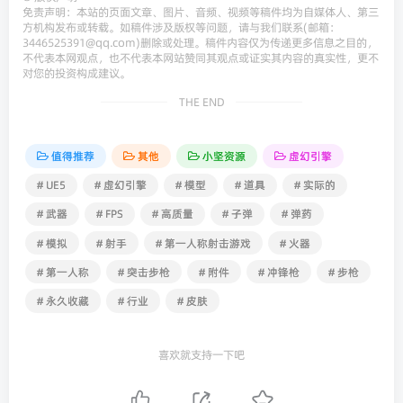
免责声明：本站的页面文章、图片、音频、视频等稿件均为自媒体人、第三
方机构发布或转载。如稿件涉及版权等问题，请与我们联系(邮箱：
3446525391@qq.com)删除或处理。稿件内容仅为传递更多信息之目的，
不代表本网观点，也不代表本网站赞同其观点或证实其内容的真实性，更不
对您的投资构成建议。
THE END
值得推荐
其他
小坚资源
虚幻引擎
# UE5
# 虚幻引擎
# 模型
# 道具
# 实际的
# 武器
# FPS
# 高质量
# 子弹
# 弹药
# 模拟
# 射手
# 第一人称射击游戏
# 火器
# 第一人称
# 突击步枪
# 附件
# 冲锋枪
# 步枪
# 永久收藏
# 行业
# 皮肤
喜欢就支持一下吧