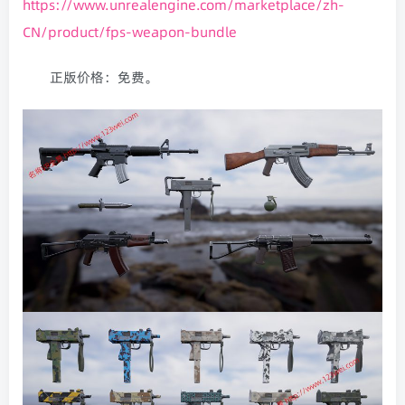
https://www.unrealengine.com/marketplace/zh-
CN/product/fps-weapon-bundle
正版价格：免费。