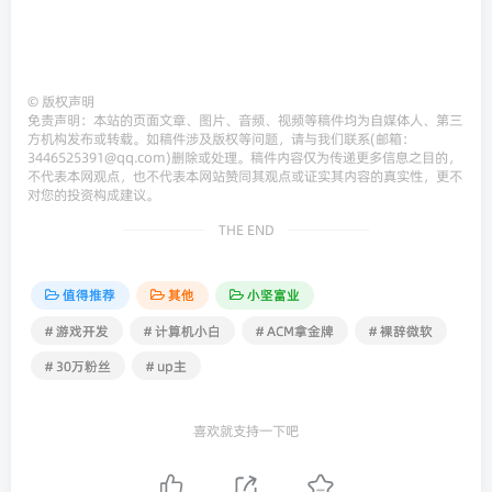
©
版权声明
免责声明：本站的页面文章、图片、音频、视频等稿件均为自媒体人、第三
方机构发布或转载。如稿件涉及版权等问题，请与我们联系(邮箱：
3446525391@qq.com)删除或处理。稿件内容仅为传递更多信息之目的，
不代表本网观点，也不代表本网站赞同其观点或证实其内容的真实性，更不
对您的投资构成建议。
THE END
值得推荐
其他
小坚富业
# 游戏开发
# 计算机小白
# ACM拿金牌
# 裸辞微软
# 30万粉丝
# up主
喜欢就支持一下吧