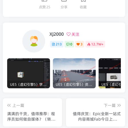
点赞
25
分享
收藏
XJ2000
关注
213
0
3
12.7W+
UE5（虚幻引擎5）学习笔记：碰撞知识要点
UE5（虚幻引擎5）资源：Bullet VFX Pack 子弹视觉特效包
上一篇
下一篇
满满的干货，值得推荐：程
值得庆贺：Epic全新一站式
序员如何做自媒体？（转
内容商城Fab今日上线！
载）
（转载）