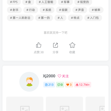
# FPS
# 盒
# 人工智能
# 军事
# 视觉的
# 射手
# 行动
# 系统
# 级联
# 声音
# 帧率
# 第一人称射击
# 第一的
# 人
# 特点
# 入门包
喜欢就支持一下吧
点赞
38
分享
收藏
XJ2000
关注
213
0
3
12.7W+