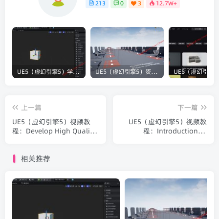
213
0
3
12.7W+
UE5（虚幻引擎5）学习笔记：碰撞知识要点
UE5（虚幻引擎5）资源：Bullet VFX Pack 子弹视觉特效包
上一篇
下一篇
UE5（虚幻引擎5）视频教
UE5（虚幻引擎5）视频教
程：Develop High Quality
程：Introduction to
Game with UE5 UE5游戏场
Lighting in Unreal Engine
景制作基础教程_中文字幕
5 UE5场景灯光教程_中文字
相关推荐
幕