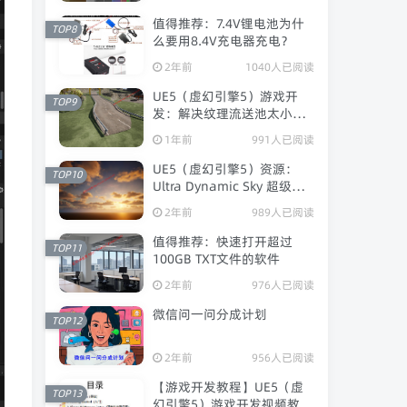
值得推荐：7.4V锂电池为什
TOP8
么要用8.4V充电器充电？
2年前
1040人已阅读
UE5（虚幻引擎5）游戏开
TOP9
发：解决纹理流送池太小，
造成场景中纹理模糊的问题
1年前
991人已阅读
UE5（虚幻引擎5）资源：
TOP10
Ultra Dynamic Sky 超级强
大的动态天空天气系统
2年前
989人已阅读
值得推荐：快速打开超过
TOP11
100GB TXT文件的软件
2年前
976人已阅读
微信问一问分成计划
TOP12
2年前
956人已阅读
【游戏开发教程】UE5（虚
TOP13
幻引擎5）游戏开发视频教