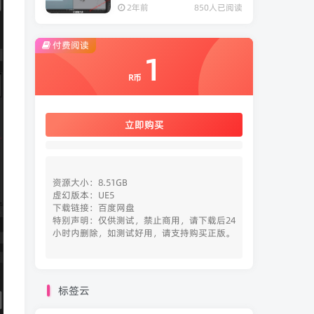
2年前
850人已阅读
付费阅读
1
R币
立即购买
资源大小：8.51GB
虚幻版本：UE5
下载链接：百度网盘
特别声明：仅供测试，禁止商用，请下载后24
小时内删除，如测试好用，请支持购买正版。
标签云