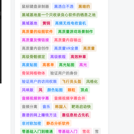
鼠标键盘录制器
黑透白不透
黑暗的
黑域基地是一个只收录良心软件的栖息之地
黑域基地
黄铜
高频无线电收音机
高质量的绘图软件
高质量游戏场景制作
高质量友情链接
高质量内容输出
高质量内容创作
高质量VR全景
高质量
高级骨骼绑定
高级教程
高效种草
高度贴图
高客单
高光贴图
高光
骨架网格物体
验证用户的身份
验证用户的访问权限
飞行员头盔
风格化
风味版
风
颜色贴图
颗粒
顶点
音频视频转字幕
音频视频字幕合并
音频分离
音乐
韩国人
靶场启动快
靠谱的网上赚钱方法
靠信息抢占先机
非对称加密
静态分析软件
零基础入门到精通
零基础入门
雪花
雪