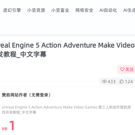
虚幻引擎
小坚资源
小坚富业
网络安全
AI自动化
AI生
gine 5 Action Adventure Make Video
发教程_中文字幕
关注
433
124
赞助网站作者（无需登录）
Unreal Engine 5 Action Adventure Make Video Games 第三人称动作冒险游
戏开发教程_中文字幕
1
R币