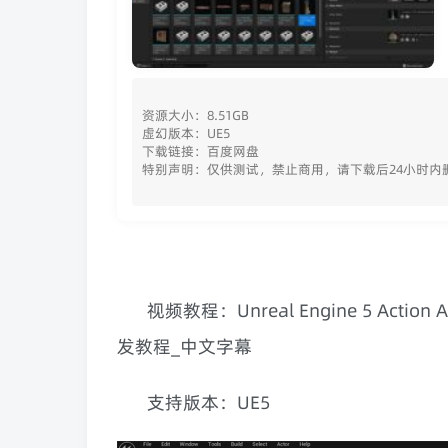
资源大小：8.51GB
虚幻版本：UE5
下载链接：百度网盘
特别声明：仅供测试，禁止商用，请下载后24小时内
视频教程：Unreal Engine 5 Actio
发教程_中文字幕
支持版本：UE5