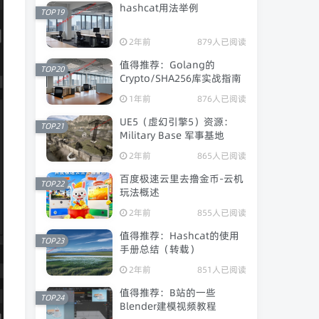
hashcat用法举例
TOP19
2年前
879人已阅读
值得推荐：Golang的
TOP20
Crypto/SHA256库实战指南
1年前
876人已阅读
UE5（虚幻引擎5）资源：
TOP21
Military Base 军事基地
2年前
865人已阅读
百度极速云里去撸金币-云机
TOP22
玩法概述
2年前
855人已阅读
值得推荐：Hashcat的使用
TOP23
手册总结（转载）
2年前
851人已阅读
值得推荐：B站的一些
TOP24
Blender建模视频教程