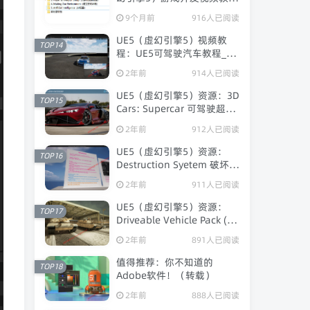
程：虚幻引擎5中创建第一人
9个月前
916人已阅读
称射击游戏_中英字幕
UE5（虚幻引擎5）视频教
TOP14
程：UE5可驾驶汽车教程_中
文字幕
2年前
914人已阅读
UE5（虚幻引擎5）资源：3D
TOP15
Cars: Supercar 可驾驶超级
跑车
2年前
912人已阅读
UE5（虚幻引擎5）资源：
TOP16
Destruction Syetem 破坏系
统
2年前
911人已阅读
UE5（虚幻引擎5）资源：
TOP17
Driveable Vehicle Pack (
REDUX ) 2.0 可驾驶汽车包
2年前
891人已阅读
（支持到UE5.5）【推荐】
值得推荐：你不知道的
TOP18
Adobe软件！（转载）
2年前
888人已阅读