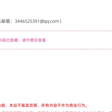
3446525391@qq.com）
内容已隐藏，请付费后查看
功能，本站不贩卖资源，所有内容不作为商业行为。