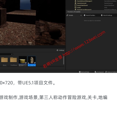
720，带UE5.1项目文件。
发,游戏制作,游戏场景,第三人称动作冒险游戏,关卡,地编