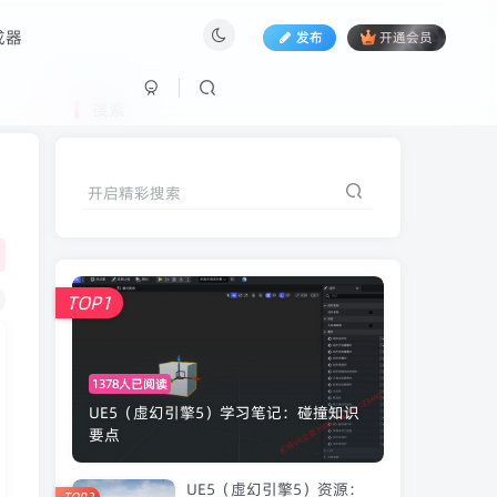
成器
发布
开通会员
搜索
开启精彩搜索
TOP1
1378人已阅读
UE5（虚幻引擎5）学习笔记：碰撞知识
要点
UE5（虚幻引擎5）资源：
TOP2