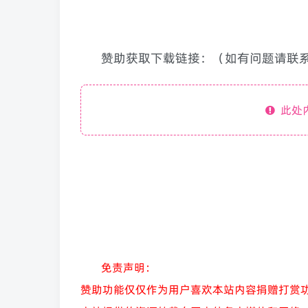
赞助获取下载链接：（如有问题请联系邮箱：
此处
免责声明：
赞助功能仅仅作为用户喜欢本站内容捐赠打赏