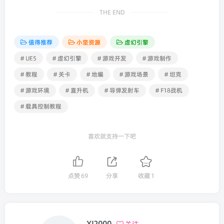
THE END
值得推荐
小坚资源
虚幻引擎
# UE5
# 虚幻引擎
# 游戏开发
# 游戏制作
# 教程
# 关卡
# 地编
# 游戏场景
# 坦克
# 游戏环境
# 直升机
# 导弹发射车
# F18战机
# 载具控制教程
喜欢就支持一下吧
点赞
69
分享
收藏
1
XJ2000