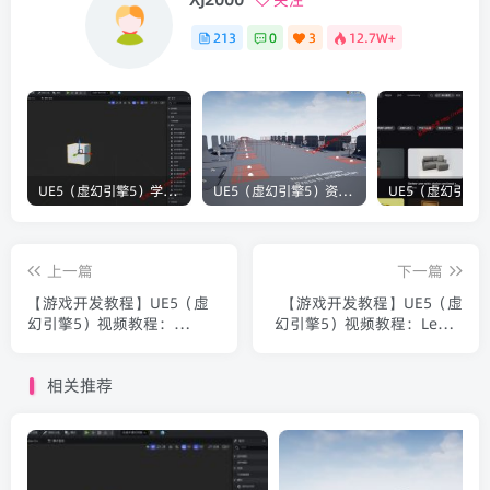
关注
213
0
3
12.7W+
UE5（虚幻引擎5）学习笔记：碰撞知识要点
UE5（虚幻引擎5）资源：Bullet VFX Pack 子弹视觉特效包
上一篇
下一篇
【游戏开发教程】UE5（虚
【游戏开发教程】UE5（虚
幻引擎5）视频教程：
幻引擎5）视频教程：Learn
Unreal Engine 5
How To Make A 2D
Multiplayer Tank Game
Platformer In Unreal
相关推荐
Blueprints Course UE5多人
Engine 5 2D横版像素游戏
坦克游戏蓝图教程_中文字幕
蓝图大师课_中文字幕