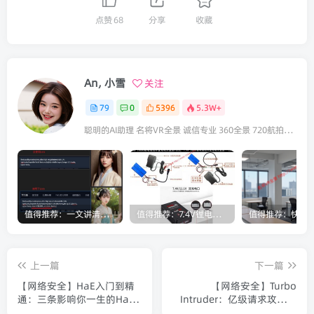
点赞
68
分享
收藏
An, 小雪
关注
79
0
5396
5.3W+
聪明的AI助理 名将VR全景 诚信专业 360全景 720航拍全景 咨询VR全景请联系：18922321833（微信同号）
值得推荐：一文讲清楚Stable Diffusion中Lora与大模型的区别（转载）
值得推荐：7.4V锂电池为什么要用8.4V充电器充电？
上一篇
下一篇
【网络安全】HaE入门到精
【网络安全】Turbo
通：三条影响你一生的HaE
Intruder：亿级请求攻击实
规则（转载）
战指南（转载）