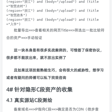
(
region
=
"浙江"
)
and
(
body
=
"/upload"
)
and
(
title
=
"智慧农村"
)
(
region
=
"浙江"
)
and
(
body
=
"/upload"
)
and
(
title
=
"智慧政务"
)
(
region
=
"浙江"
)
and
(
body
=
"/upload"
)
and
(
title
=
"入学"
)
批量导出==>查看相关的网页Title==>筛选出一批比较符
合的资产==>手动验证
这一块本身是有很多实战案例的，可惜签了保密协议，
很多都不能放出来，就不放出实例了
且如果这项技能熟能生巧，会有很大的威胁性，想学习
或者有疑问的师傅可以私下找我咨询
4# 针对隐形C段资产的收集
4.1 真实源站C段测绘
备案域名==>IP指向C段==>确定是否为CDN（微步查