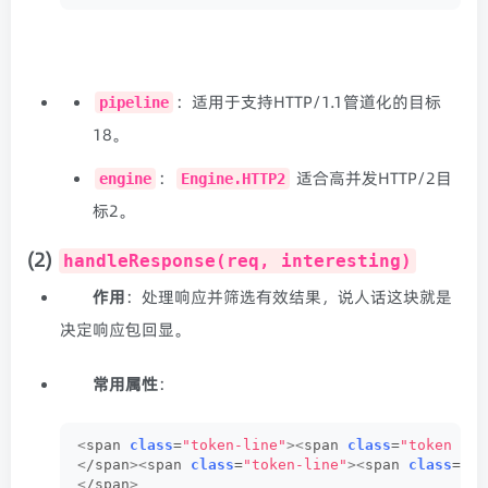
：适用于支持HTTP/1.1管道化的目标
pipeline
18。
：
适合高并发HTTP/2目
engine
Engine.HTTP2
标2。
(2)
handleResponse(req, interesting)
作用
：处理响应并筛选有效结果，说人话这块就是
决定响应包回显。
常用属性
：
<
span 
class
=
"token-line"
><
span 
class
=
"token pla
<
/span
><
span 
class
=
"token-line"
><
span 
class
=
"to
<
/span
>