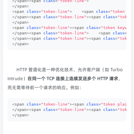
<
/span
><
span 
class
=
"token-line"
>
<
/span
>
<
span 
class
=
"token-line"
>
<
span 
class
=
"token ke
<
/span
><
span 
class
=
"token-line"
><
span 
class
=
"token
<
/span
>
<
span 
class
=
"token-line"
><
span 
class
=
"token keywor
<
/span
><
span 
class
=
"token-line"
>
<
span 
class
=
"t
<
/span
><
span 
class
=
"token-line"
><
span 
class
=
"token
<
/span
>
HTTP 管道化是一种优化技术，允许客户端（如 Turbo
Intrude）
在同一个 TCP 连接上连续发送多个 HTTP 请求
，
而无需等待前一个请求的响应。例如：
<
span 
class
=
"token-line"
><
span 
class
=
"token plain"
<
/span
><
span 
class
=
"token-line"
><
span 
class
=
"token
<
/span
>