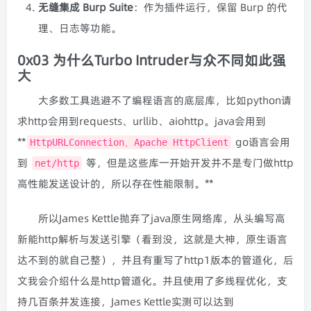
无缝集成 Burp Suite
：作为插件运行，保留 Burp 的代
理、日志等功能。
0x03 为什么Turbo Intruder与众不同如此强
大
大多数工具逃避不了编程语言的底层库，比如python请
求http会用到requests、urllib、aiohttp。java会用到
**
go语言会用
HttpURLConnection、Apache HttpClient
到
等，但是这些库一开始开发并不是专门做http
net/http
高性能发送设计的，所以存在性能限制。**
所以James Kettle抛弃了java原生网络库，从头编写高
新能http解析与发送引擎（看到没，这就是大神，原生语言
达不到的就自己整），并且有重写了http1版本的管道化，后
文我会介绍什么是http管道化。并且使用了多线程优化，支
持几百条并发连接，James Kettle实测可以达到