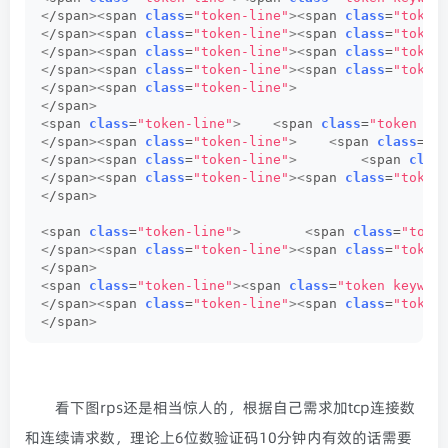
<
/span
><
span 
class
=
"token-line"
><
span 
class
=
"token
<
/span
><
span 
class
=
"token-line"
><
span 
class
=
"token
<
/span
><
span 
class
=
"token-line"
><
span 
class
=
"token
<
/span
><
span 
class
=
"token-line"
><
span 
class
=
"token
<
/span
><
span 
class
=
"token-line"
>
<
/span
>
<
span 
class
=
"token-line"
>
<
span 
class
=
"token co
<
/span
><
span 
class
=
"token-line"
>
<
span 
class
=
"t
<
/span
><
span 
class
=
"token-line"
>
<
span 
clas
<
/span
><
span 
class
=
"token-line"
><
span 
class
=
"token
<
/span
>
<
span 
class
=
"token-line"
>
<
span 
class
=
"toke
<
/span
><
span 
class
=
"token-line"
><
span 
class
=
"token
<
/span
>
<
span 
class
=
"token-line"
><
span 
class
=
"token keywor
<
/span
><
span 
class
=
"token-line"
><
span 
class
=
"token
<
/span
>
看下图rps还是相当惊人的，根据自己需求加tcp连接数
和连续请求数，理论上6位数验证码10分钟内有效的话需要