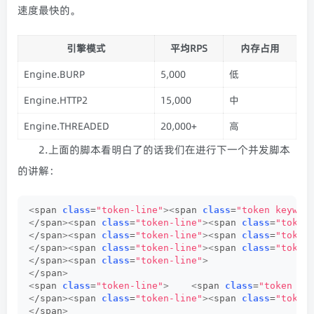
速度最快的。
引擎模式
平均RPS
内存占用
Engine.BURP
5,000
低
Engine.HTTP2
15,000
中
Engine.THREADED
20,000+
高
2.上面的脚本看明白了的话我们在进行下一个并发脚本
的讲解：
<
span 
class
=
"token-line"
><
span 
class
=
"token keywor
<
/span
><
span 
class
=
"token-line"
><
span 
class
=
"token
<
/span
><
span 
class
=
"token-line"
><
span 
class
=
"token
<
/span
><
span 
class
=
"token-line"
><
span 
class
=
"token
<
/span
><
span 
class
=
"token-line"
>
<
/span
>
<
span 
class
=
"token-line"
>
<
span 
class
=
"token ke
<
/span
><
span 
class
=
"token-line"
><
span 
class
=
"token
<
/span
>