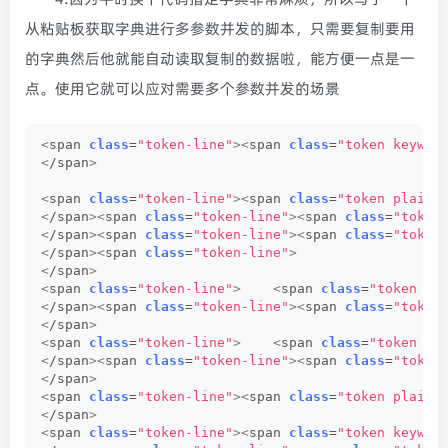
从粘贴板获取字典进行多参数并发的脚本，只需要复制要用
的字典然后他就能自动读取复制的数据啦，能方便一点是一
点。使用它就可以应对需要多个参数并发的场景
<
span 
class
=
"token-line"
><
span 
class
=
"token keywor
<
/span
>
<
span 
class
=
"token-line"
><
span 
class
=
"token plain"
<
/span
><
span 
class
=
"token-line"
><
span 
class
=
"token
<
/span
><
span 
class
=
"token-line"
><
span 
class
=
"token
<
/span
><
span 
class
=
"token-line"
>
<
/span
>
<
span 
class
=
"token-line"
>
<
span 
class
=
"token co
<
/span
><
span 
class
=
"token-line"
><
span 
class
=
"token
<
/span
>
<
span 
class
=
"token-line"
>
<
span 
class
=
"token ke
<
/span
><
span 
class
=
"token-line"
><
span 
class
=
"token
<
/span
>
<
span 
class
=
"token-line"
><
span 
class
=
"token plain"
<
/span
>
<
span 
class
=
"token-line"
><
span 
class
=
"token keywor