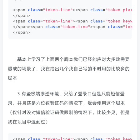
<
span 
class
=
"token-line"
><
span 
class
=
"token plain"
<
/span
>
<
span 
class
=
"token-line"
><
span 
class
=
"token keywor
<
/span
><
span 
class
=
"token-line"
><
span 
class
=
"token
<
/span
>
基本上学习了上面两个脚本我们已经能应对大多数需要
爆破的场景了，我在给出几个我自己写的平时用的比较多的
脚本
3.有些极端渗透环境，只给了登录口但是只能短信登
录，并且还是六位数验证码的情况下，我会使用这个脚本
（仅针对没对短信验证码做限制的情况下，比较少见，但是
我在项目中遇到过）
<
span 
class
=
"token-line"
><
span 
class
=
"token keywor