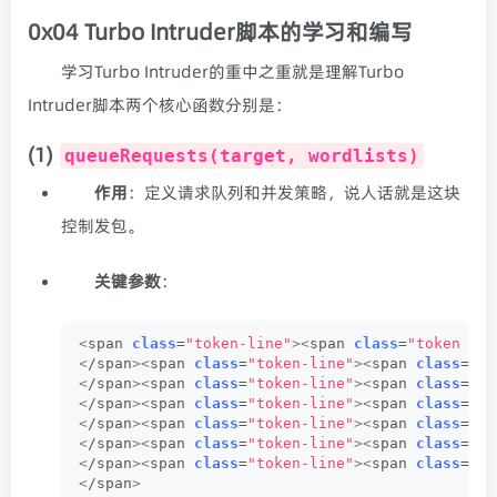
0x04 Turbo Intruder脚本的学习和编写
学习Turbo Intruder的重中之重就是理解Turbo
Intruder脚本两个核心函数分别是：
(1)
queueRequests(target, wordlists)
作用
：定义请求队列和并发策略，说人话就是这块
控制发包。
关键参数
：
<
span 
class
=
"token-line"
><
span 
class
=
"token pla
<
/span
><
span 
class
=
"token-line"
><
span 
class
=
"to
<
/span
><
span 
class
=
"token-line"
><
span 
class
=
"to
<
/span
><
span 
class
=
"token-line"
><
span 
class
=
"to
<
/span
><
span 
class
=
"token-line"
><
span 
class
=
"to
<
/span
><
span 
class
=
"token-line"
><
span 
class
=
"to
<
/span
><
span 
class
=
"token-line"
><
span 
class
=
"to
<
/span
>