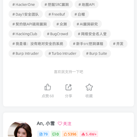
# HackerOne
# 挖掘SRC漏洞
# 地图API
# Day1安全团队
# FreeBuf
# 白帽
# 契约锁API调用漏洞
# 众测
# AI漏洞研究
# HackingClub
# BugCrowd
# 网络安全名人堂
# 我是谁：没有绝对安全的系统
# 新手src挖洞课程
# 并发
# Burp Intruder
# Turbo Intruder
# Burp Suite
喜欢就支持一下吧
点赞
68
分享
收藏
An, 小雪
关注
79
0
5396
5.4W+