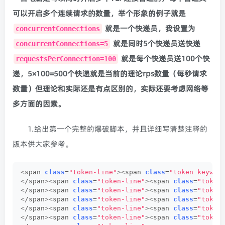
可以开启多个连续请求的数量，举个形象的例子就是
就是一个快递员，我设置为
concurrentConnections
就是同时5个快递员送快递
concurrentConnections=5
就是每个快递员送100个快
requestsPerConnection=100
递，5×100=500个快递就是当前的理论rps数量（每秒请求
数量）但理论和实际还是有点区别的，实际还要考虑网络等
多方面的因素。
1.给出第一个完整的爆破脚本，并且详细写清楚注释的
版本供大家参考。
<
span 
class
=
"token-line"
><
span 
class
=
"token keywor
<
/span
><
span 
class
=
"token-line"
><
span 
class
=
"token
<
/span
><
span 
class
=
"token-line"
><
span 
class
=
"token
<
/span
><
span 
class
=
"token-line"
><
span 
class
=
"token
<
/span
><
span 
class
=
"token-line"
><
span 
class
=
"token
<
/span
><
span 
class
=
"token-line"
><
span 
class
=
"token