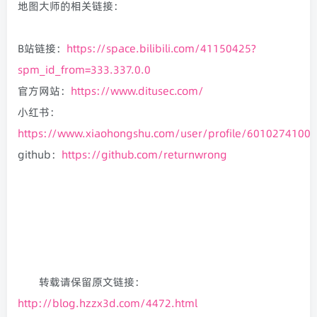
地图大师的相关链接：
B站链接：
https://space.bilibili.com/41150425?
spm_id_from=333.337.0.0
官方网站：
https://www.ditusec.com/
小红书：
https://www.xiaohongshu.com/user/profile/601027410
github：
https://github.com/returnwrong
转载请保留原文链接：
http://blog.hzzx3d.com/4472.html