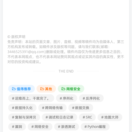
©
版权声明
免责声明：本站的页面文章、图片、音频、视频等稿件均为自媒体人、第三
方机构发布或转载。如稿件涉及版权等问题，请与我们联系(邮箱：
3446525391@qq.com)删除或处理。稿件内容仅为传递更多信息之目的，
不代表本网观点，也不代表本网站赞同其观点或证实其内容的真实性，更不
对您的投资构成建议。
THE END
值得推荐
其他
网络安全
# 迎难而上，干就完了。
# 序列化
# 反序列化
# 数据持久化
# 跨网络传输
# 数据交换
# 复制与深拷贝
# 调试和日志记录
# SRC
# 地图大师
# 漏洞
# 网络安全
# 渗透测试
# Python编程