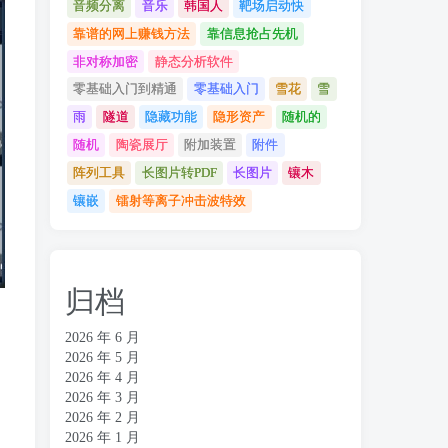
音频分离
音乐
韩国人
靶场启动快
靠谱的网上赚钱方法
靠信息抢占先机
非对称加密
静态分析软件
零基础入门到精通
零基础入门
雪花
雪
雨
隧道
隐藏功能
隐形资产
随机的
随机
陶瓷展厅
附加装置
附件
阵列工具
长图片转PDF
长图片
镶木
镶嵌
镭射等离子冲击波特效
归档
2026 年 6 月
2026 年 5 月
2026 年 4 月
2026 年 3 月
2026 年 2 月
2026 年 1 月