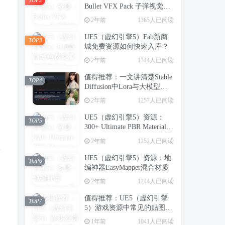
Bullet VFX Pack 子弹视觉特
效包
2年前
1365人已阅读
UE5（虚幻引擎5）Fab新商
TOP3
城免费资源如何快速入库？
2年前
1344人已阅读
值得推荐：一文讲清楚Stable
TOP4
Diffusion中Lora与大模型的
区别（转载）
2年前
1257人已阅读
UE5（虚幻引擎5）资源：
TOP5
300+ Ultimate PBR Materials
Pack 写实建筑室内PBR材质
2年前
1252人已阅读
库
来
UE5（虚幻引擎5）资源：地
TOP6
编神器EasyMapper混合材质
2年前
1244人已阅读
值得推荐：UE5（虚幻引擎
TOP7
5）游戏资源中常见的贴图类
型（转载）
1年前
1041人已阅读