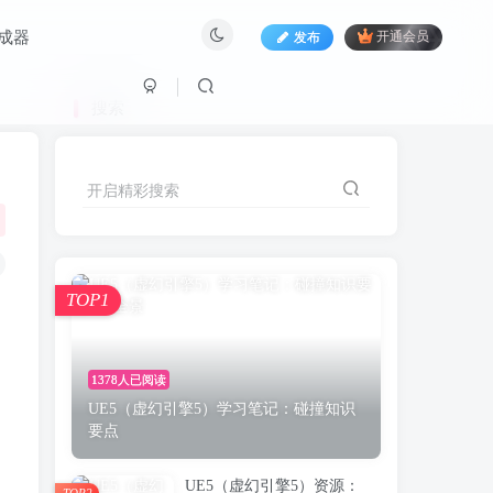
生成器
发布
开通会员
搜索
开启精彩搜索
TOP1
1378人已阅读
UE5（虚幻引擎5）学习笔记：碰撞知识
要点
UE5（虚幻引擎5）资源：
TOP2