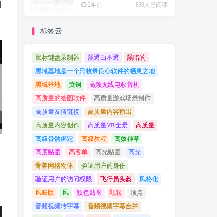
面
2年前
850人已阅读
标签云
鼠标键盘录制器
黑透白不透
黑暗的
黑域基地是一个只收录良心软件的栖息之地
黑域基地
黄铜
高频无线电收音机
高质量的绘图软件
高质量游戏场景制作
高质量友情链接
高质量内容输出
高质量内容创作
高质量VR全景
高质量
高级骨骼绑定
高级教程
高效种草
高度贴图
高客单
高光贴图
高光
骨架网格物体
验证用户的身份
验证用户的访问权限
飞行员头盔
风格化
风味版
风
颜色贴图
颗粒
顶点
音频视频转字幕
音频视频字幕合并