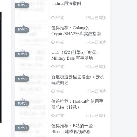
hashcat用法举例
TOP19
2年前
879人已阅读
值得推荐：Golang的
TOP20
Crypto/SHA256库实战指南
1年前
876人已阅读
UE5（虚幻引擎5）资源：
TOP21
Military Base 军事基地
2年前
865人已阅读
百度极速云里去撸金币-云机
TOP22
玩法概述
2年前
855人已阅读
值得推荐：Hashcat的使用手
TOP23
册总结（转载）
2年前
851人已阅读
值得推荐：B站的一些
TOP24
Blender建模视频教程