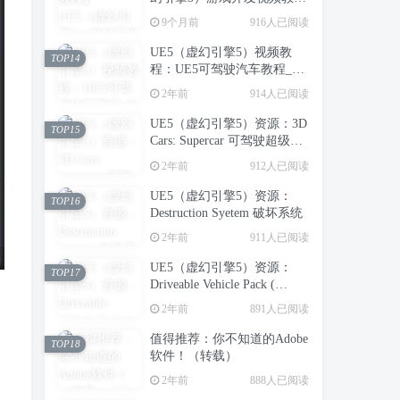
程：虚幻引擎5中创建第一人
9个月前
916人已阅读
称射击游戏_中英字幕
UE5（虚幻引擎5）视频教
TOP14
程：UE5可驾驶汽车教程_中
文字幕
2年前
914人已阅读
UE5（虚幻引擎5）资源：3D
TOP15
Cars: Supercar 可驾驶超级跑
车
2年前
912人已阅读
UE5（虚幻引擎5）资源：
TOP16
Destruction Syetem 破坏系统
2年前
911人已阅读
UE5（虚幻引擎5）资源：
TOP17
Driveable Vehicle Pack (
REDUX ) 2.0 可驾驶汽车包
2年前
891人已阅读
（支持到UE5.5）【推荐】
值得推荐：你不知道的Adobe
TOP18
软件！（转载）
2年前
888人已阅读