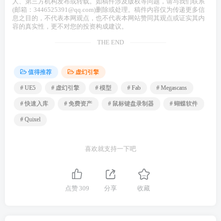
人、第三方机构发布或转载。如稿件涉及版权等问题，请与我们联系
(邮箱：3446525391@qq.com)删除或处理。稿件内容仅为传递更多信
息之目的，不代表本网观点，也不代表本网站赞同其观点或证实其内
容的真实性，更不对您的投资构成建议。
THE END
值得推荐
虚幻引擎
# UE5
# 虚幻引擎
# 模型
# Fab
# Megascans
# 快速入库
# 免费资产
# 鼠标键盘录制器
# 蝴蝶软件
# Quixel
喜欢就支持一下吧
点赞
309
分享
收藏