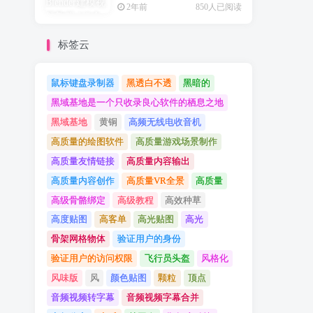
2年前
850人已阅读
标签云
鼠标键盘录制器
黑透白不透
黑暗的
黑域基地是一个只收录良心软件的栖息之地
黑域基地
黄铜
高频无线电收音机
高质量的绘图软件
高质量游戏场景制作
高质量友情链接
高质量内容输出
高质量内容创作
高质量VR全景
高质量
高级骨骼绑定
高级教程
高效种草
高度贴图
高客单
高光贴图
高光
骨架网格物体
验证用户的身份
验证用户的访问权限
飞行员头盔
风格化
风味版
风
颜色贴图
颗粒
顶点
音频视频转字幕
音频视频字幕合并