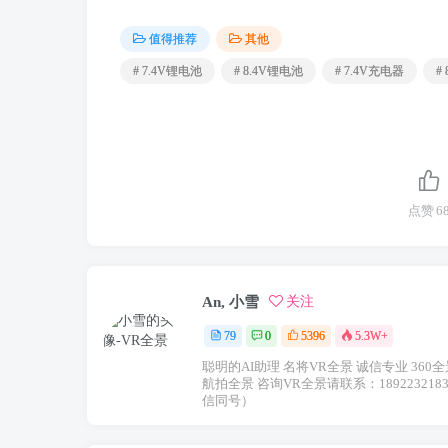
值得推荐
其他
# 7.4V锂电池
# 8.4V锂电池
# 7.4V充电器
#
点赞
6
An, 小雪
关注
79
0
5396
5.3W+
聪明的AI助理 名将VR全景 诚信专业 360全景
航拍全景 咨询VR全景请联系：189223218
信同号）