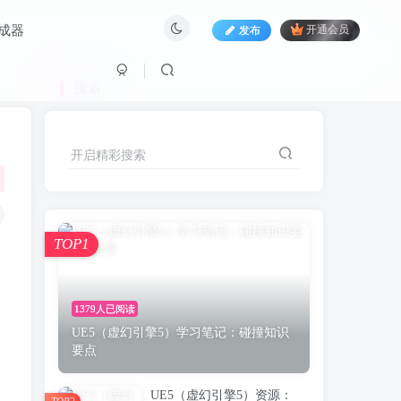
生成器
发布
开通会员
搜索
开启精彩搜索
TOP1
1379人已阅读
UE5（虚幻引擎5）学习笔记：碰撞知识
要点
UE5（虚幻引擎5）资源：
TOP2