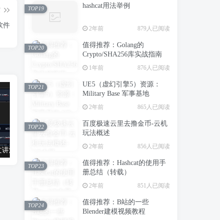
hashcat用法举例
TOP19
篇
软件
2年前
879人已阅读
值得推荐：Golang的
TOP20
Crypto/SHA256库实战指南
1年前
876人已阅读
UE5（虚幻引擎5）资源：
TOP21
Military Base 军事基地
2年前
865人已阅读
百度极速云里去撸金币-云机
TOP22
玩法概述
2年前
856人已阅读
值得推荐：一文讲清楚Stable Diffusion中Lora与大模型的区别（转载）
UE5（虚幻引擎5）资源：300+ Ultimate PBR Materials Pack 写实建筑室内PBR材质库
值得推荐：Hashcat的使用手
TOP23
册总结（转载）
2年前
851人已阅读
值得推荐：B站的一些
TOP24
Blender建模视频教程