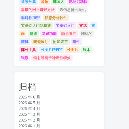
音频分离
音乐
韩国人
靶场启动快
靠谱的网上赚钱方法
靠信息抢占先机
非对称加密
静态分析软件
零基础入门到精通
零基础入门
雪花
雪
雨
隧道
隐藏功能
隐形资产
随机的
随机
陶瓷展厅
附加装置
附件
阵列工具
长图片转PDF
长图片
镶木
镶嵌
镭射等离子冲击波特效
归档
2026 年 6 月
2026 年 5 月
2026 年 4 月
2026 年 3 月
2026 年 2 月
2026 年 1 月