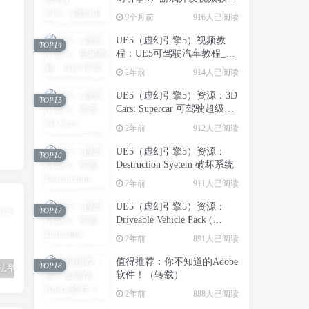
程：虚幻引擎5中创建第一人
9个月前
916人已阅读
称射击游戏_中英字幕
UE5（虚幻引擎5）视频教
TOP14
程：UE5可驾驶汽车教程_中
文字幕
2年前
914人已阅读
UE5（虚幻引擎5）资源：3D
TOP15
Cars: Supercar 可驾驶超级跑
车
2年前
912人已阅读
UE5（虚幻引擎5）资源：
TOP16
Destruction Syetem 破坏系统
2年前
911人已阅读
UE5（虚幻引擎5）资源：
TOP17
Driveable Vehicle Pack (
REDUX ) 2.0 可驾驶汽车包
2年前
891人已阅读
（支持到UE5.5）【推荐】
值得推荐：你不知道的Adobe
TOP18
t用法举例
值得推荐：Hashcat的使用手册总结（转载）
【网络安全】：Redis简介（转载）
软件！（转载）
2年前
888人已阅读