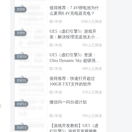
值得推荐：7.4V锂电池为什
TOP8
么要用8.4V充电器充电？
2年前
1040人已阅读
UE5（虚幻引擎5）游戏开
TOP9
发：解决纹理流送池太小，
造成场景中纹理模糊的问题
1年前
991人已阅读
UE5（虚幻引擎5）资源：
TOP10
Ultra Dynamic Sky 超级强大
的动态天空天气系统
2年前
989人已阅读
值得推荐：快速打开超过
TOP11
100GB TXT文件的软件
2年前
976人已阅读
微信问一问分成计划
TOP12
邮
2年前
956人已阅读
【游戏开发教程】UE5（虚
TOP13
幻引擎5）游戏开发视频教