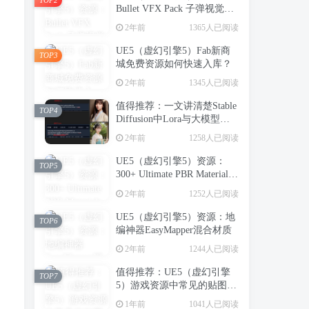
Bullet VFX Pack 子弹视觉特
效包
2年前
1365人已阅读
UE5（虚幻引擎5）Fab新商
TOP3
城免费资源如何快速入库？
2年前
1345人已阅读
值得推荐：一文讲清楚Stable
TOP4
Diffusion中Lora与大模型的
区别（转载）
2年前
1258人已阅读
UE5（虚幻引擎5）资源：
TOP5
300+ Ultimate PBR Materials
Pack 写实建筑室内PBR材质
2年前
1252人已阅读
库
UE5（虚幻引擎5）资源：地
TOP6
编神器EasyMapper混合材质
2年前
1244人已阅读
值得推荐：UE5（虚幻引擎
TOP7
5）游戏资源中常见的贴图类
型（转载）
1年前
1041人已阅读