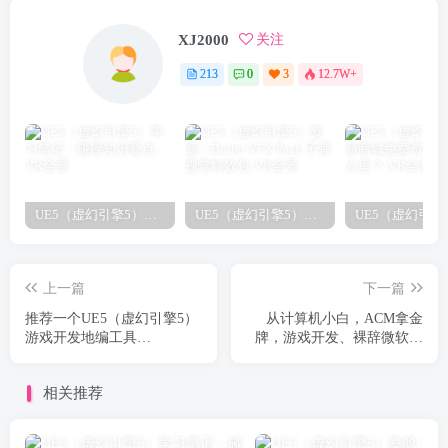
XJ2000
关注
213
0
3
12.7W+
UE5（虚幻引擎5）学习笔记：碰撞知识要点
UE5（虚幻引擎5）资源：Bullet VFX Pack 子弹视觉特效包
上一篇
下一篇
推荐一个UE5（虚幻引擎5）
从计算机小白，ACM拿金
游戏开发地编工具
牌，游戏开发、裸辞微软，
CityBLD，快速搭建游戏场
到30万粉丝up主（转载）
景
相关推荐