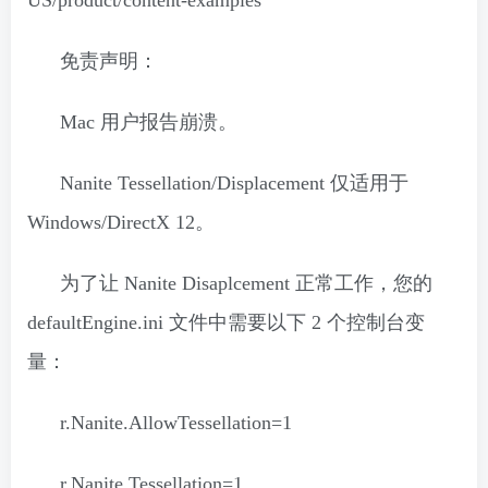
US/product/content-examples
免责声明：
Mac 用户报告崩溃。
Nanite Tessellation/Displacement 仅适用于
Windows/DirectX 12。
为了让 Nanite Disaplcement 正常工作，您的
defaultEngine.ini 文件中需要以下 2 个控制台变
量：
r.Nanite.AllowTessellation=1
r.Nanite.Tessellation=1