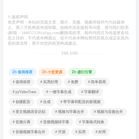
©
版权声明
免责声明：本站的页面文章、图片、音频、视频等稿件均为自媒体
人、第三方机构发布或转载。如稿件涉及版权等问题，请与我们联系
(邮箱：3446525391@qq.com)删除或处理。稿件内容仅为传递更多信
息之目的，不代表本网观点，也不代表本网站赞同其观点或证实其内
容的真实性，更不对您的投资构成建议。
THE END
值得推荐
小坚资源
虚幻引擎
# 值得推荐
# 实用好用
# 免费
# 简单易用
# pyVideoTrans
# 一键字幕生成
# 字幕翻译
# 创建配音
# 合成
# 带字幕和配音的新视频
# 英文视频语音识别
# 视频与字幕合并
# 视频与音频合并
# 音频分离
# 音频视频转字幕
# 字幕格式转换
# 音频视频字幕合并
# 开源
# 实用
# 好用