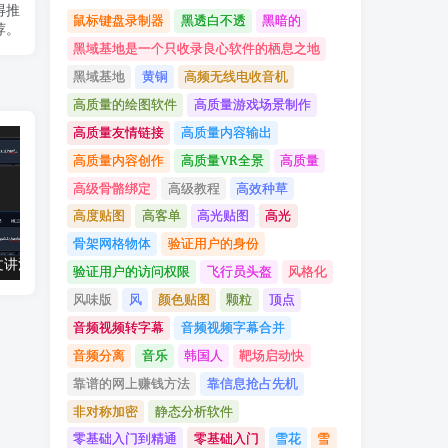
得推
鼠标键盘录制器
黑透白不透
黑暗的
荐。
黑域基地是一个只收录良心软件的栖息之地
黑域基地
黄铜
高频无线电收音机
高质量的绘图软件
高质量游戏场景制作
高质量友情链接
高质量内容输出
高质量内容创作
高质量VR全景
高质量
高级骨骼绑定
高级教程
高效种草
高度贴图
高客单
高光贴图
高光
骨架网格物体
验证用户的身份
值得推荐：一文讲清楚Stable Diffusion中Lora与大模型的区别（转载）
UE5（虚幻引擎5）资源：300+ Ultimate PBR Materials Pack 写实建筑室内PBR材质库
验证用户的访问权限
飞行员头盔
风格化
风味版
风
颜色贴图
颗粒
顶点
音频视频转字幕
音频视频字幕合并
音频分离
音乐
韩国人
靶场启动快
靠谱的网上赚钱方法
靠信息抢占先机
非对称加密
静态分析软件
零基础入门到精通
零基础入门
雪花
雪