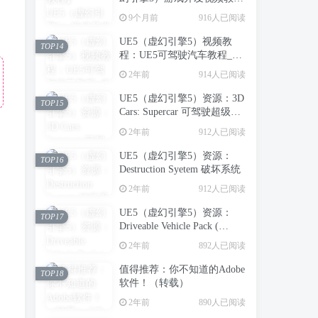
程：虚幻引擎5中创建第一人
9个月前
916人已阅读
称射击游戏_中英字幕
UE5（虚幻引擎5）视频教
TOP14
程：UE5可驾驶汽车教程_中
文字幕
2年前
914人已阅读
UE5（虚幻引擎5）资源：3D
TOP15
Cars: Supercar 可驾驶超级跑
车
2年前
912人已阅读
UE5（虚幻引擎5）资源：
TOP16
Destruction Syetem 破坏系统
2年前
912人已阅读
UE5（虚幻引擎5）资源：
TOP17
Driveable Vehicle Pack (
REDUX ) 2.0 可驾驶汽车包
2年前
892人已阅读
（支持到UE5.5）【推荐】
值得推荐：你不知道的Adobe
TOP18
软件！（转载）
2年前
890人已阅读