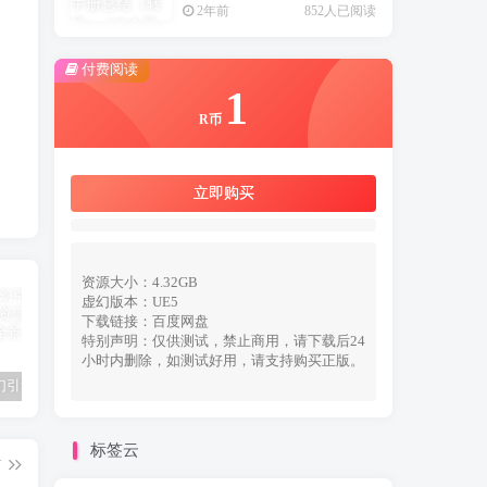
2年前
852人已阅读
付费阅读
1
R币
立即购买
资源大小：4.32GB
虚幻版本：UE5
下载链接：百度网盘
特别声明：仅供测试，禁止商用，请下载后24
小时内删除，如测试好用，请支持购买正版。
UE5（虚幻引擎5）Fab新商城免费资源如何快速入库？
UE5（虚幻引擎5）资源：300+ Ultimate PBR Materials Pack 写实建筑室内PBR材质库
UE5（虚幻引擎5）资源：地编神器EasyMapper混合材质
标签云
篇