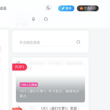
生成器
发布
开通会员
搜索
开启精彩搜索
TOP1
1380人已阅读
UE5（虚幻引擎5）学习笔记：碰撞知识
要点
UE5（虚幻引擎5）资源：
TOP2