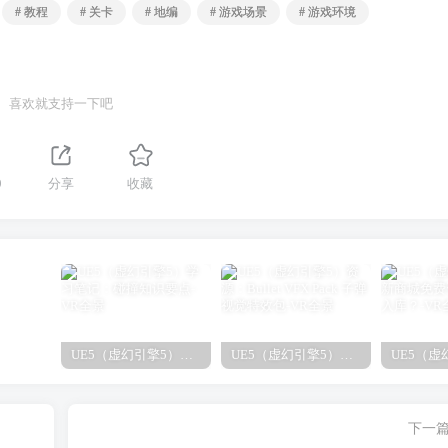
# 教程
# 关卡
# 地编
# 游戏场景
# 游戏环境
喜欢就支持一下吧
9
分享
收藏
UE5（虚幻引擎5）学习笔记：碰撞知识要点
UE5（虚幻引擎5）资源：Bullet VFX Pack 子弹视觉特效包
下一