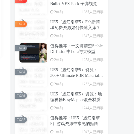
Bullet VFX Pack 子弹视觉特
效包
2年前
1365人已阅读
UE5（虚幻引擎5）Fab新商
TOP3
城免费资源如何快速入库？
2年前
1347人已阅读
值得推荐：一文讲清楚Stable
TOP4
Diffusion中Lora与大模型的
区别（转载）
2年前
1258人已阅读
UE5（虚幻引擎5）资源：
TOP5
300+ Ultimate PBR Materials
Pack 写实建筑室内PBR材质
2年前
1252人已阅读
库
UE5（虚幻引擎5）资源：地
TOP6
编神器EasyMapper混合材质
2年前
1244人已阅读
值得推荐：UE5（虚幻引擎
TOP7
5）游戏资源中常见的贴图类
型（转载）
1年前
1042人已阅读