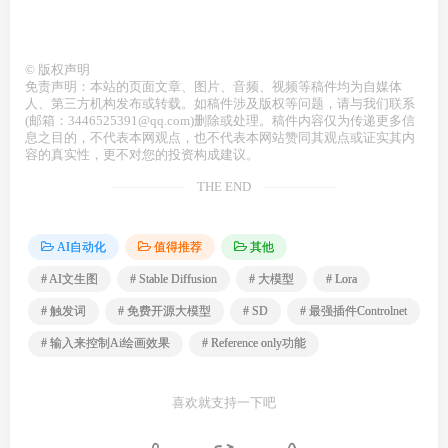
©
版权声明
免责声明：本站的页面文章、图片、音频、视频等稿件均为自媒体
人、第三方机构发布或转载。如稿件涉及版权等问题，请与我们联系
(邮箱：3446525391@qq.com)删除或处理。稿件内容仅为传递更多信
息之目的，不代表本网观点，也不代表本网站赞同其观点或证实其内
容的真实性，更不对您的投资构成建议。
THE END
AI自动化
值得推荐
其他
# AI文生图
# Stable Diffusion
# 大模型
# Lora
# 触发词
# 免费开源大模型
# SD
# 最强插件Controlnet
# 输入来控制Ai绘画效果
# Reference only功能
喜欢就支持一下吧