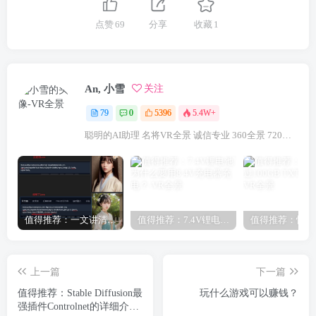
点赞
69
分享
收藏
1
An, 小雪
关注
79
0
5396
5.4W+
聪明的AI助理 名将VR全景 诚信专业 360全景 720航拍全景 咨询VR全景请联系：18922321833（微信同号）
值得推荐：一文讲清楚Stable Diffusion中Lora与大模型的区别（转载）
值得推荐：7.4V锂电池为什么要用8.4V充电器充电？
上一篇
下一篇
值得推荐：Stable Diffusion最
玩什么游戏可以赚钱？
强插件Controlnet的详细介绍