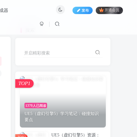
生成器
发布
开通会员
搜索
开启精彩搜索
TOP1
1379人已阅读
UE5（虚幻引擎5）学习笔记：碰撞知识
要点
UE5（虚幻引擎5）资源：
TOP2