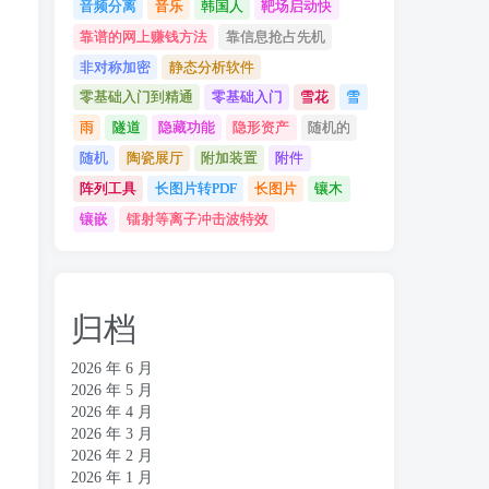
音频分离
音乐
韩国人
靶场启动快
靠谱的网上赚钱方法
靠信息抢占先机
非对称加密
静态分析软件
零基础入门到精通
零基础入门
雪花
雪
雨
隧道
隐藏功能
隐形资产
随机的
随机
陶瓷展厅
附加装置
附件
阵列工具
长图片转PDF
长图片
镶木
镶嵌
镭射等离子冲击波特效
归档
2026 年 6 月
2026 年 5 月
2026 年 4 月
2026 年 3 月
2026 年 2 月
2026 年 1 月