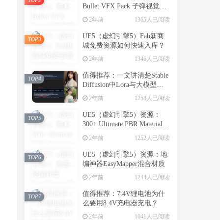
Bullet VFX Pack 子弹视觉特
效包
2年前
1365人已阅读
UE5（虚幻引擎5）Fab新商
TOP3
城免费资源如何快速入库？
2年前
1346人已阅读
值得推荐：一文讲清楚Stable
TOP4
Diffusion中Lora与大模型的
区别（转载）
2年前
1258人已阅读
UE5（虚幻引擎5）资源：
TOP5
300+ Ultimate PBR Materials
Pack 写实建筑室内PBR材质
2年前
1252人已阅读
库
UE5（虚幻引擎5）资源：地
TOP6
编神器EasyMapper混合材质
2年前
1244人已阅读
值得推荐：7.4V锂电池为什
TOP7
么要用8.4V充电器充电？
2年前
1041人已阅读