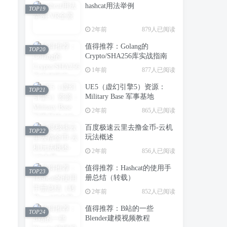
hashcat用法举例
TOP19
2年前
879人已阅读
值得推荐：Golang的
TOP20
Crypto/SHA256库实战指南
1年前
877人已阅读
UE5（虚幻引擎5）资源：
TOP21
Military Base 军事基地
2年前
865人已阅读
百度极速云里去撸金币-云机
TOP22
玩法概述
2年前
856人已阅读
值得推荐：Hashcat的使用手
TOP23
册总结（转载）
2年前
852人已阅读
值得推荐：B站的一些
TOP24
Blender建模视频教程