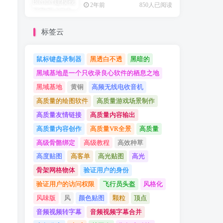
2年前
850人已阅读
标签云
鼠标键盘录制器
黑透白不透
黑暗的
黑域基地是一个只收录良心软件的栖息之地
黑域基地
黄铜
高频无线电收音机
高质量的绘图软件
高质量游戏场景制作
高质量友情链接
高质量内容输出
高质量内容创作
高质量VR全景
高质量
高级骨骼绑定
高级教程
高效种草
高度贴图
高客单
高光贴图
高光
骨架网格物体
验证用户的身份
验证用户的访问权限
飞行员头盔
风格化
风味版
风
颜色贴图
颗粒
顶点
音频视频转字幕
音频视频字幕合并