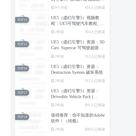
种
程：虚幻引擎5中创建第一人
9个月前
916人已阅读
称射击游戏_中英字幕
UE5（虚幻引擎5）视频教
TOP14
程：UE5可驾驶汽车教程_中
文字幕
2年前
914人已阅读
UE5（虚幻引擎5）资源：3D
TOP15
Cars: Supercar 可驾驶超级跑
车
2年前
912人已阅读
UE5（虚幻引擎5）资源：
手
TOP16
Destruction Syetem 破坏系统
2年前
911人已阅读
UE5（虚幻引擎5）资源：
TOP17
Driveable Vehicle Pack (
REDUX ) 2.0 可驾驶汽车包
2年前
891人已阅读
（支持到UE5.5）【推荐】
值得推荐：你不知道的Adobe
TOP18
软件！（转载）
2年前
889人已阅读