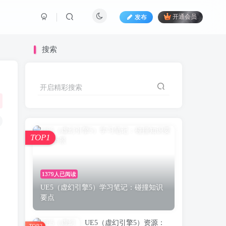
发布
开通会员
搜索
开启精彩搜索
TOP1
1379人已阅读
UE5（虚幻引擎5）学习笔记：碰撞知识
要点
UE5（虚幻引擎5）资源：
TOP2