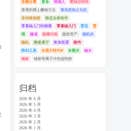
音频分离
音乐
韩国人
靶场启动快
靠谱的网上赚钱方法
靠信息抢占先机
非对称加密
静态分析软件
零基础入门到精通
零基础入门
雪花
雪
雨
隧道
隐藏功能
隐形资产
随机的
随机
陶瓷展厅
附加装置
附件
动
阵列工具
长图片转PDF
长图片
镶木
镶嵌
镭射等离子冲击波特效
归档
2026 年 6 月
2026 年 5 月
2026 年 4 月
发
2026 年 3 月
2026 年 2 月
2026 年 1 月