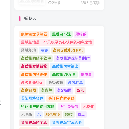
2年前
850人已阅读
标签云
鼠标键盘录制器
黑透白不透
黑暗的
黑域基地是一个只收录良心软件的栖息之地
黑域基地
黄铜
高频无线电收音机
高质量的绘图软件
高质量游戏场景制作
高质量友情链接
高质量内容输出
高质量内容创作
高质量VR全景
高质量
高级骨骼绑定
高级教程
高效种草
高度贴图
高客单
高光贴图
高光
骨架网格物体
验证用户的身份
定
验证用户的访问权限
飞行员头盔
风格化
风味版
风
颜色贴图
颗粒
顶点
音频视频转字幕
音频视频字幕合并