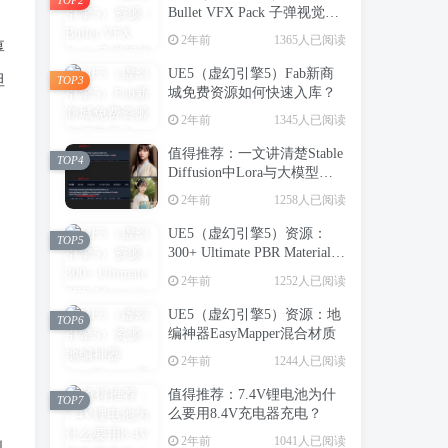
Bullet VFX Pack 子弹视觉特
效包
2年前
1365人已阅读
厚
UE5（虚幻引擎5）Fab新商
但
TOP3
城免费资源如何快速入库？
2年前
1345人已阅读
值得推荐：一文讲清楚Stable
TOP4
Diffusion中Lora与大模型的
区别（转载）
2年前
1258人已阅读
UE5（虚幻引擎5）资源：
TOP5
300+ Ultimate PBR Materials
Pack 写实建筑室内PBR材质
2年前
1252人已阅读
库
UE5（虚幻引擎5）资源：地
TOP6
编神器EasyMapper混合材质
2年前
1244人已阅读
值得推荐：7.4V锂电池为什
TOP7
么要用8.4V充电器充电？
2年前
1041人已阅读
引