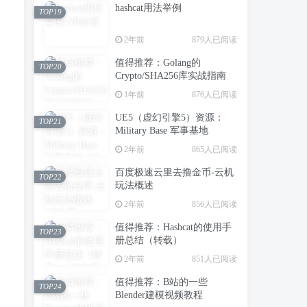
hashcat用法举例
TOP19
2年前
879人已阅读
值得推荐：Golang的
TOP20
Crypto/SHA256库实战指南
1年前
876人已阅读
UE5（虚幻引擎5）资源：
TOP21
Military Base 军事基地
2年前
865人已阅读
百度极速云里去撸金币-云机
TOP22
玩法概述
2年前
856人已阅读
值得推荐：Hashcat的使用手
TOP23
册总结（转载）
2年前
851人已阅读
值得推荐：B站的一些
TOP24
Blender建模视频教程