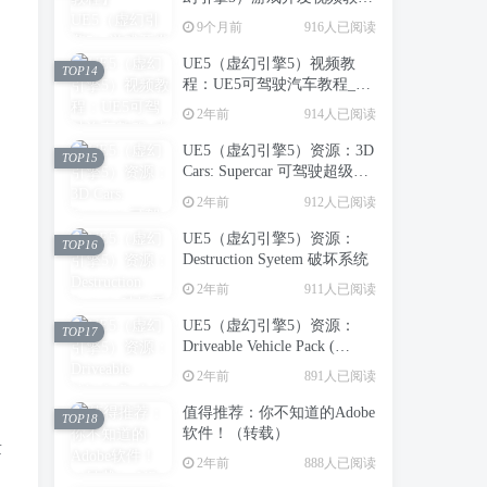
程：虚幻引擎5中创建第一人
9个月前
916人已阅读
称射击游戏_中英字幕
UE5（虚幻引擎5）视频教
TOP14
程：UE5可驾驶汽车教程_中
文字幕
2年前
914人已阅读
UE5（虚幻引擎5）资源：3D
TOP15
Cars: Supercar 可驾驶超级跑
车
2年前
912人已阅读
UE5（虚幻引擎5）资源：
TOP16
Destruction Syetem 破坏系统
2年前
911人已阅读
UE5（虚幻引擎5）资源：
TOP17
Driveable Vehicle Pack (
REDUX ) 2.0 可驾驶汽车包
2年前
891人已阅读
（支持到UE5.5）【推荐】
值得推荐：你不知道的Adobe
TOP18
软件！（转载）
量
2年前
888人已阅读