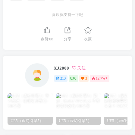
喜欢就支持一下吧
点赞
68
分享
收藏
XJ2000
关注
213
0
3
12.7W+
UE5（虚幻引擎5）学习笔记：碰撞知识要点
UE5（虚幻引擎5）资源：Bullet VFX Pack 子弹视觉特效包