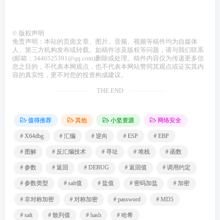
©
版权声明
免责声明：本站的页面文章、图片、音频、视频等稿件均为自媒体
人、第三方机构发布或转载。如稿件涉及版权等问题，请与我们联系
(邮箱：3446525391@qq.com)删除或处理。稿件内容仅为传递更多信
息之目的，不代表本网观点，也不代表本网站赞同其观点或证实其内
容的真实性，更不对您的投资构成建议。
THE END
值得推荐
其他
小坚资源
网络安全
# X64dbg
# 汇编
# 逆向
# ESP
# EBP
# 图解
# 反汇编技术
# 寻址
# 堆栈
# 函数
# 参数
# 返回
# DEBUG
# 返回值
# 调用约定
# 参数类型
# salt值
# 盐值
# 密码加盐
# 加密
# 非对称加密
# 对称加密
# password
# MD5
# salt
# 散列值
# hash
# 哈希