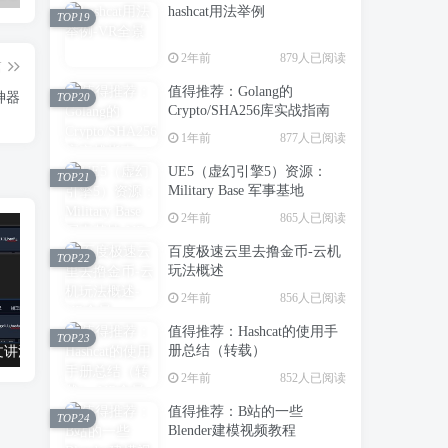
hashcat用法举例
TOP19
2年前
879人已阅读
篇
值得推荐：Golang的
神器
TOP20
Crypto/SHA256库实战指南
1年前
877人已阅读
UE5（虚幻引擎5）资源：
TOP21
Military Base 军事基地
2年前
865人已阅读
百度极速云里去撸金币-云机
TOP22
玩法概述
2年前
856人已阅读
值得推荐：Hashcat的使用手
TOP23
册总结（转载）
值得推荐：一文讲清楚Stable Diffusion中Lora与大模型的区别（转载）
UE5（虚幻引擎5）资源：300+ Ultimate PBR Materials Pack 写实建筑室内PBR材质库
2年前
852人已阅读
值得推荐：B站的一些
TOP24
Blender建模视频教程