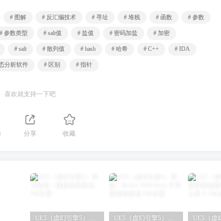
# 图解
# 反汇编技术
# 寻址
# 堆栈
# 函数
# 参数
# 参数类型
# salt值
# 盐值
# 密码加盐
# 加密
# salt
# 散列值
# hash
# 哈希
# C++
# IDA
动态分析软件
# 区别
# 指针
喜欢就支持一下吧
8
分享
收藏
UE5（虚幻引擎5）学习笔记：碰撞知识要点
UE5（虚幻引擎5）资源：Bullet VFX Pack 子弹视觉特效包