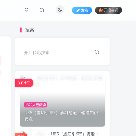
发布
开通会员
搜索
开启精彩搜索
TOP1
1379人已阅读
UE5（虚幻引擎5）学习笔记：碰撞知识
要点
UE5（虚幻引擎5）资源：
TOP2