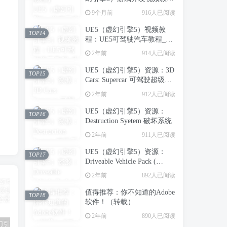
程：虚幻引擎5中创建第一人
9个月前
916人已阅读
称射击游戏_中英字幕
UE5（虚幻引擎5）视频教
TOP14
程：UE5可驾驶汽车教程_中
文字幕
2年前
914人已阅读
UE5（虚幻引擎5）资源：3D
TOP15
Cars: Supercar 可驾驶超级跑
车
2年前
912人已阅读
UE5（虚幻引擎5）资源：
TOP16
Destruction Syetem 破坏系统
2年前
911人已阅读
UE5（虚幻引擎5）资源：
TOP17
Driveable Vehicle Pack (
REDUX ) 2.0 可驾驶汽车包
2年前
892人已阅读
（支持到UE5.5）【推荐】
值得推荐：你不知道的Adobe
TOP18
软件！（转载）
2年前
890人已阅读
UE5（虚幻引擎5）Fab新商城免费资源如何快速入库？
UE5（虚幻引擎5）资源：300+ Ultimate PBR Materials Pack 写实建筑室内PBR材质库
UE5（虚幻引擎5）资源：地编神器EasyMapper混合材质