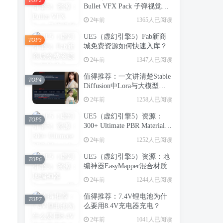
Bullet VFX Pack 子弹视觉特
效包
2年前
1365人已阅读
UE5（虚幻引擎5）Fab新商
TOP3
城免费资源如何快速入库？
2年前
1347人已阅读
值得推荐：一文讲清楚Stable
TOP4
Diffusion中Lora与大模型的
，
区别（转载）
2年前
1258人已阅读
UE5（虚幻引擎5）资源：
TOP5
300+ Ultimate PBR Materials
Pack 写实建筑室内PBR材质
2年前
1252人已阅读
库
UE5（虚幻引擎5）资源：地
TOP6
编神器EasyMapper混合材质
2年前
1244人已阅读
值得推荐：7.4V锂电池为什
TOP7
么要用8.4V充电器充电？
2年前
1041人已阅读