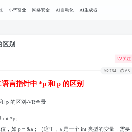
源
小坚富业
网络安全
AI自动化
AI生成器
的区别
关注
764
68
语言指针中 *p 和 p 的区别
 *p;
 p = &a；（这里，a 是一个 int 类型的变量，需要