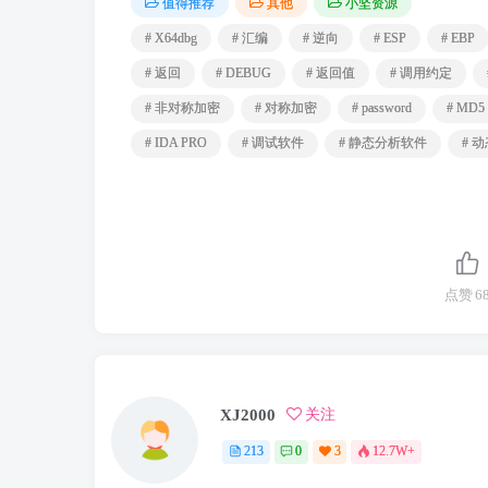
值得推荐
其他
小坚资源
# X64dbg
# 汇编
# 逆向
# ESP
# EBP
# 返回
# DEBUG
# 返回值
# 调用约定
# 非对称加密
# 对称加密
# password
# MD5
# IDA PRO
# 调试软件
# 静态分析软件
# 
点赞
6
XJ2000
关注
213
0
3
12.7W+