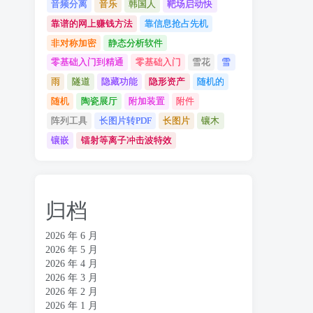
音频分离
音乐
韩国人
靶场启动快
靠谱的网上赚钱方法
靠信息抢占先机
非对称加密
静态分析软件
零基础入门到精通
零基础入门
雪花
雪
雨
隧道
隐藏功能
隐形资产
随机的
随机
陶瓷展厅
附加装置
附件
阵列工具
长图片转PDF
长图片
镶木
镶嵌
镭射等离子冲击波特效
归档
2026 年 6 月
2026 年 5 月
2026 年 4 月
2026 年 3 月
2026 年 2 月
2026 年 1 月