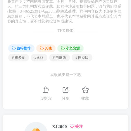
免责声明：本站的页面文章、图片、音频、视频等稿件均为自媒体
人、第三方机构发布或转载。如稿件涉及版权等问题，请与我们联系
(邮箱：3446525391@qq.com)删除或处理。稿件内容仅为传递更多信
息之目的，不代表本网观点，也不代表本网站赞同其观点或证实其内
容的真实性，更不对您的投资构成建议。
THE END
值得推荐
其他
小坚资源
# 拼多多
# APP
# 电脑版
# 网页版
喜欢就支持一下吧
点赞
68
分享
收藏
XJ2000
关注