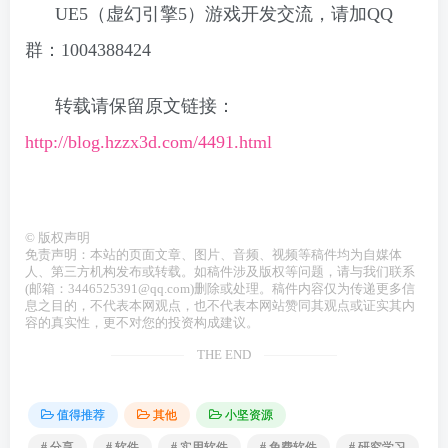
UE5（虚幻引擎5）游戏开发交流，请加QQ
群：1004388424
转载请保留原文链接：
http://blog.hzzx3d.com/4491.html
©
版权声明
免责声明：本站的页面文章、图片、音频、视频等稿件均为自媒体
人、第三方机构发布或转载。如稿件涉及版权等问题，请与我们联系
(邮箱：3446525391@qq.com)删除或处理。稿件内容仅为传递更多信
息之目的，不代表本网观点，也不代表本网站赞同其观点或证实其内
容的真实性，更不对您的投资构成建议。
THE END
值得推荐
其他
小坚资源
# 分享
# 软件
# 实用软件
# 免费软件
# 研究学习